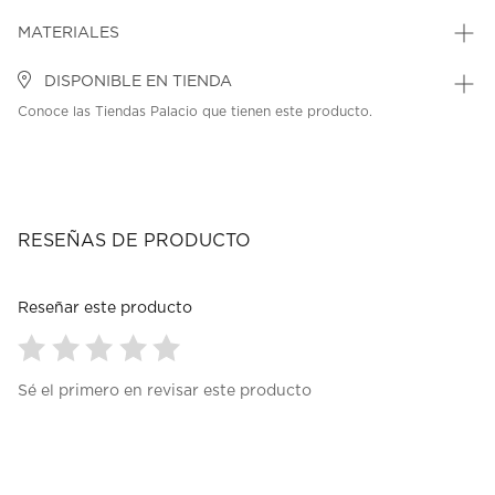
MATERIALES
DISPONIBLE EN TIENDA
Conoce las Tiendas Palacio que tienen este producto.
RESEÑAS DE PRODUCTO
Reseñar este producto
Seleccionar
Seleccionar
Seleccionar
Seleccionar
Seleccionar
Sé el primero en revisar este producto
para
para
para
para
para
calificar
calificar
calificar
calificar
calificar
el
el
el
el
el
artículo
artículo
artículo
artículo
artículo
con
con
con
con
con