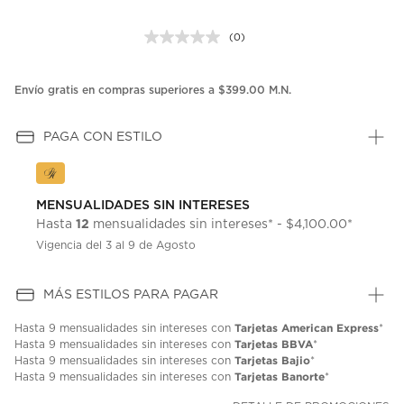
(0)
Sin
puntuación.
Enlace
en
Envío gratis en compras superiores a $399.00 M.N.
la
misma
página.
PAGA CON ESTILO
MENSUALIDADES SIN INTERESES
12
Hasta
mensualidades sin intereses* - $4,100.00*
Vigencia del 3 al 9 de Agosto
MÁS ESTILOS PARA PAGAR
Tarjetas American Express
Hasta
9 mensualidades
sin intereses con
*
Tarjetas BBVA
Hasta
9 mensualidades
sin intereses con
*
Tarjetas Bajio
Hasta
9 mensualidades
sin intereses con
*
Tarjetas Banorte
Hasta
9 mensualidades
sin intereses con
*