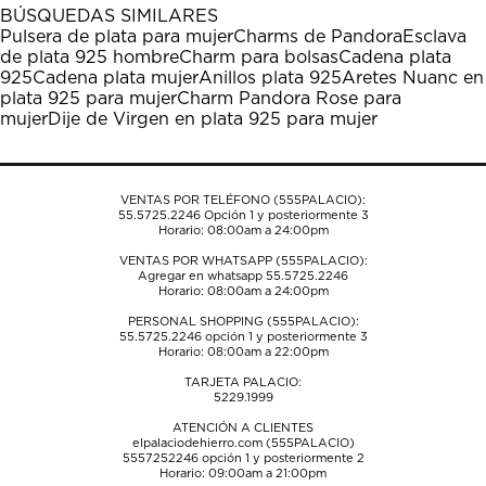
1
2
3
4
5
BÚSQUEDAS SIMILARES
estrella
estrellas.
estrellas.
estrellas.
estrellas.
Pulsera de plata para mujer
Charms de Pandora
Esclava
Esta
Esta
Esta
Esta
Esta
de plata 925 hombre
Charm para bolsas
Cadena plata
acción
acción
acción
acción
acción
925
Cadena plata mujer
Anillos plata 925
Aretes Nuanc en
abrirá
abrirá
abrirá
abrirá
abrirá
plata 925 para mujer
Charm Pandora Rose para
el
el
el
el
el
mujer
Dije de Virgen en plata 925 para mujer
formulario
formulario
formulario
formulario
formulario
de
de
de
de
de
envío.
envío.
envío.
envío.
envío.
VENTAS POR TELÉFONO (555PALACIO):
55.5725.2246
Opción 1 y posteriormente 3
Horario: 08:00am a 24:00pm
VENTAS POR WHATSAPP (555PALACIO):
Agregar en whatsapp 55.5725.2246
Horario: 08:00am a 24:00pm
PERSONAL SHOPPING (555PALACIO):
55.5725.2246
opción 1 y posteriormente 3
Horario: 08:00am a 22:00pm
TARJETA PALACIO:
5229.1999
ATENCIÓN A CLIENTES
elpalaciodehierro.com (555PALACIO)
5557252246
opción 1 y posteriormente 2
Horario: 09:00am a 21:00pm