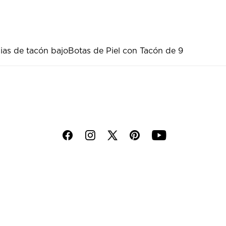
ias de tacón bajo
Botas de Piel con Tacón de 9
f
i
p
y