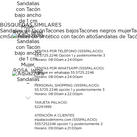
BÚSQUEDAS SIMILARES
Sandalias de tacón
Tacones bajos
Tacones negros mujer
Ta
cm
Sandalias de sintético con tacón alto
Sandalias de Ta
VENTAS POR TELÉFONO (555PALACIO):
55.5725.2246
Opción 1 y posteriormente 3
Horario: 08:00am a 24:00pm
VENTAS POR WHATSAPP (555PALACIO):
Agregar en whatsapp 55.5725.2246
Horario: 08:00am a 24:00pm
PERSONAL SHOPPING (555PALACIO):
55.5725.2246
opción 1 y posteriormente 3
Horario: 08:00am a 22:00pm
TARJETA PALACIO:
5229.1999
ATENCIÓN A CLIENTES
elpalaciodehierro.com (555PALACIO)
5557252246
opción 1 y posteriormente 2
Horario: 09:00am a 21:00pm