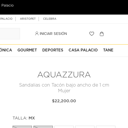
 Palacio
 PALACIO
ARISTOPET
CELEBRA
INICIAR SESIÓN
ÓNICA
GOURMET
DEPORTES
CASA PALACIO
TANE
AQUAZZURA
Sandalias con Tacón bajo ancho de 1 cm
Mujer
$22,200.00
TALLA:
MX