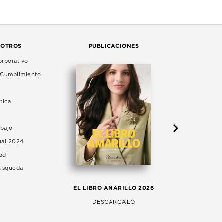
SOTROS
PUBLICACIONES
rporativo
e Cumplimiento
tica
abajo
ual 2024
dad
Búsqueda
LA 
EL LIBRO AMARILLO 2026
AG
DESCÁRGALO