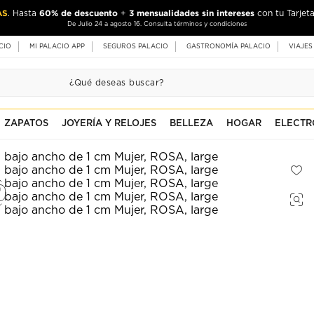
AS
60% de descuento
3 mensualidades sin intereses
. Hasta
+
con tu Tarjeta
De Julio 24 a agosto 16. Consulta términos y condiciones
CIO
MI PALACIO APP
SEGUROS PALACIO
GASTRONOMÍA PALACIO
VIAJES
ZAPATOS
JOYERÍA Y RELOJES
BELLEZA
HOGAR
ELECTR