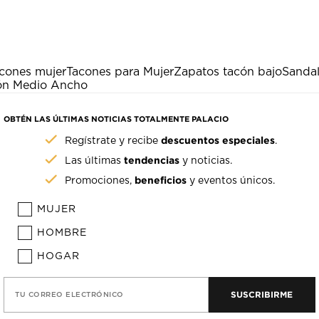
cones mujer
Tacones para Mujer
Zapatos tacón bajo
Sandal
cón Medio Ancho
OBTÉN LAS ÚLTIMAS NOTICIAS TOTALMENTE PALACIO
descuentos especiales
Regístrate y recibe
.
tendencias
Las últimas
y noticias.
beneficios
Promociones,
y eventos únicos.
MUJER
HOMBRE
HOGAR
SUSCRIBIRME
TU CORREO ELECTRÓNICO