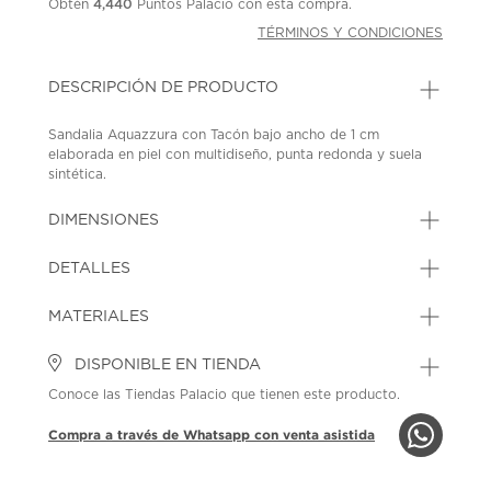
Obtén
4,440
Puntos Palacio con esta compra.
TÉRMINOS Y CONDICIONES
DESCRIPCIÓN DE PRODUCTO
Sandalia Aquazzura con Tacón bajo ancho de 1 cm
elaborada en piel con multidiseño, punta redonda y suela
sintética.
SKU: 45285513
MODEL: TQLFLAS3-NAP-PWP
DIMENSIONES
DETALLES
MATERIALES
DISPONIBLE EN TIENDA
Conoce las Tiendas Palacio que tienen este producto.
Compra a través de Whatsapp con venta asistida