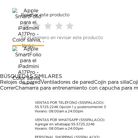
Reseñar este producto
Seleccionar
Seleccionar
Seleccionar
Seleccionar
Seleccionar
Sé el primero en revisar este producto
para
para
para
para
para
calificar
calificar
calificar
calificar
calificar
el
el
el
el
el
artículo
artículo
artículo
artículo
artículo
con
con
con
con
con
1
2
3
4
5
estrella
estrellas.
estrellas.
estrellas.
estrellas.
BÚSQUEDAS SIMILARES
Esta
Esta
Esta
Esta
Esta
Relojes de pared
Ventiladores de pared
Cojín para silla
Coj
acción
acción
acción
acción
acción
Correr
Chamarra para entrenamiento con capucha para m
abrirá
abrirá
abrirá
abrirá
abrirá
el
el
el
el
el
formulario
formulario
formulario
formulario
formulario
VENTAS POR TELÉFONO (555PALACIO):
55.5725.2246
Opción 1 y posteriormente 3
de
de
de
de
de
Horario: 08:00am a 24:00pm
envío.
envío.
envío.
envío.
envío.
VENTAS POR WHATSAPP (555PALACIO):
Agregar en whatsapp 55.5725.2246
Horario: 08:00am a 24:00pm
PERSONAL SHOPPING (555PALACIO):