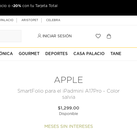
-20%
ocio o
con tu Tarjeta Total
 PALACIO
ARISTOPET
CELEBRA
INICIAR SESIÓN
ÓNICA
GOURMET
DEPORTES
CASA PALACIO
TANE
APPLE
SmartFolio para el iPadmini A17Pro - Color
salvia
$1,299.00
Disponible
MESES SIN INTERESES