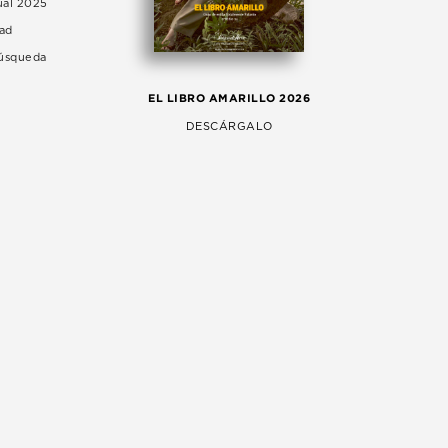
ual 2025
dad
Búsqueda
LA 
EL LIBRO AMARILLO 2026
AG
DESCÁRGALO