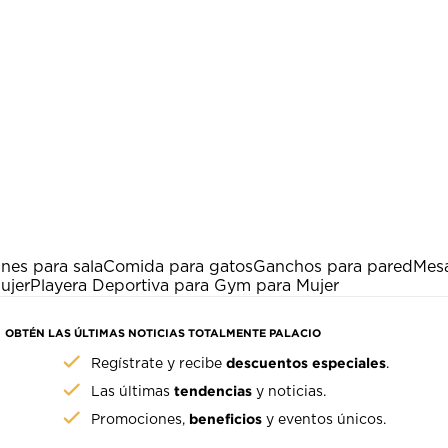
ines para sala
Comida para gatos
Ganchos para pared
Mes
ujer
Playera Deportiva para Gym para Mujer
OBTÉN LAS ÚLTIMAS NOTICIAS TOTALMENTE PALACIO
descuentos especiales
Regístrate y recibe
.
tendencias
Las últimas
y noticias.
beneficios
Promociones,
y eventos únicos.