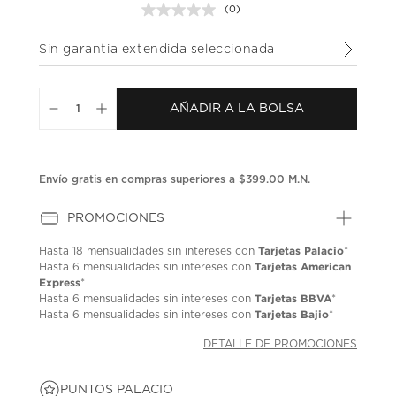
(0)
Sin
puntuación.
Enlace
Sin garantia extendida seleccionada
en
la
misma
página.
AÑADIR A LA BOLSA
Envío gratis en compras superiores a $399.00 M.N.
PROMOCIONES
Tarjetas Palacio
Hasta
18 mensualidades
sin intereses con
*
Tarjetas American
Hasta
6 mensualidades
sin intereses con
Express
*
Tarjetas BBVA
Hasta
6 mensualidades
sin intereses con
*
Tarjetas Bajio
Hasta
6 mensualidades
sin intereses con
*
DETALLE DE PROMOCIONES
PUNTOS PALACIO