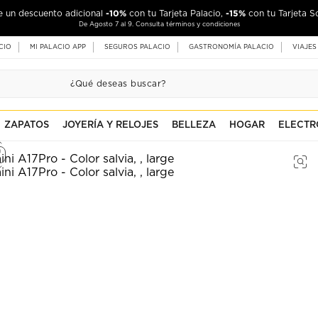
-10%
-15%
de un descuento adicional
con tu Tarjeta Palacio,
con tu Tarjeta S
De Agosto 7 al 9. Consulta términos y condiciones
CIO
MI PALACIO APP
SEGUROS PALACIO
GASTRONOMÍA PALACIO
VIAJES
ZAPATOS
JOYERÍA Y RELOJES
BELLEZA
HOGAR
ELECTR