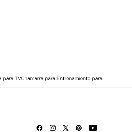
a para TV
Chamarra para Entrenamiento para
f
i
p
y