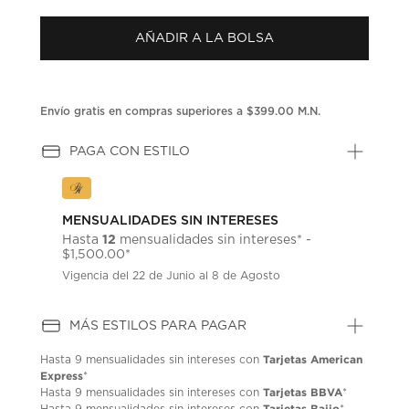
puntuación.
Enlace
AÑADIR A LA BOLSA
en
la
misma
página.
Envío gratis en compras superiores a $399.00 M.N.
PAGA CON ESTILO
MENSUALIDADES SIN INTERESES
12
Hasta
mensualidades sin intereses* -
$1,500.00*
Vigencia del 22 de Junio al 8 de Agosto
MÁS ESTILOS PARA PAGAR
Tarjetas American
Hasta
9 mensualidades
sin intereses con
Express
*
Tarjetas BBVA
Hasta
9 mensualidades
sin intereses con
*
Tarjetas Bajio
Hasta
9 mensualidades
sin intereses con
*