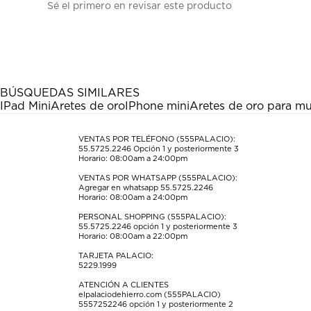
Sé el primero en revisar este producto
para
para
para
para
para
calificar
calificar
calificar
calificar
calificar
el
el
el
el
el
artículo
artículo
artículo
artículo
artículo
con
con
con
con
con
1
2
3
4
5
estrella
estrellas.
estrellas.
estrellas.
estrellas.
BÚSQUEDAS SIMILARES
Esta
Esta
Esta
Esta
Esta
IPad Mini
Aretes de oro
IPhone mini
Aretes de oro para mu
acción
acción
acción
acción
acción
abrirá
abrirá
abrirá
abrirá
abrirá
el
el
el
el
el
VENTAS POR TELÉFONO (555PALACIO):
55.5725.2246
Opción 1 y posteriormente 3
formulario
formulario
formulario
formulario
formulario
Horario: 08:00am a 24:00pm
de
de
de
de
de
envío.
envío.
envío.
envío.
envío.
VENTAS POR WHATSAPP (555PALACIO):
Agregar en whatsapp 55.5725.2246
Horario: 08:00am a 24:00pm
PERSONAL SHOPPING (555PALACIO):
55.5725.2246
opción 1 y posteriormente 3
Horario: 08:00am a 22:00pm
TARJETA PALACIO:
5229.1999
ATENCIÓN A CLIENTES
elpalaciodehierro.com (555PALACIO)
5557252246
opción 1 y posteriormente 2