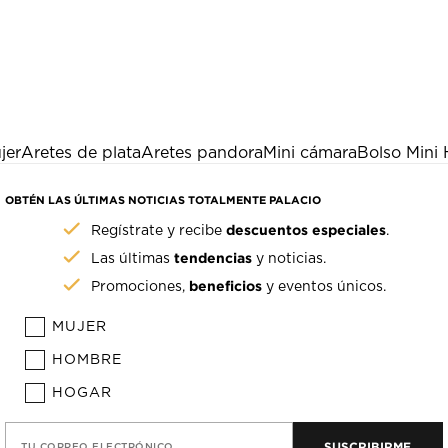
jer
Aretes de plata
Aretes pandora
Mini cámara
Bolso Mini
OBTÉN LAS ÚLTIMAS NOTICIAS TOTALMENTE PALACIO
descuentos especiales
Regístrate y recibe
.
tendencias
Las últimas
y noticias.
beneficios
Promociones,
y eventos únicos.
MUJER
HOMBRE
HOGAR
SUSCRIBIRME
TU CORREO ELECTRÓNICO