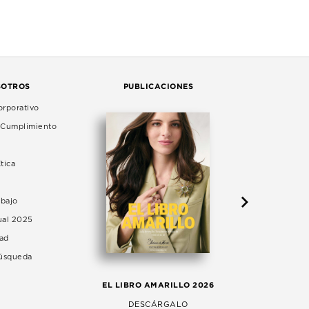
SOTROS
PUBLICACIONES
rporativo
e Cumplimiento
tica
abajo
ual 2025
dad
Búsqueda
LA 
EL LIBRO AMARILLO 2026
AG
DESCÁRGALO