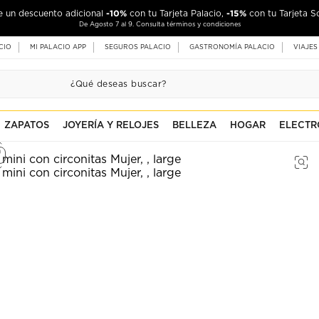
-10%
-15%
de un descuento adicional
con tu Tarjeta Palacio,
con tu Tarjeta S
De Agosto 7 al 9. Consulta términos y condiciones
CIO
MI PALACIO APP
SEGUROS PALACIO
GASTRONOMÍA PALACIO
VIAJES
ZAPATOS
JOYERÍA Y RELOJES
BELLEZA
HOGAR
ELECTR