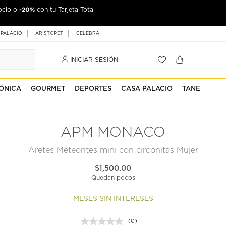
-20%
ocio o
con tu Tarjeta Total
 PALACIO
ARISTOPET
CELEBRA
INICIAR SESIÓN
ÓNICA
GOURMET
DEPORTES
CASA PALACIO
TANE
APM MONACO
Aretes Meteorites mini con circonitas Mujer
$1,500.00
Quedan pocos
MESES SIN INTERESES
(0)
Sin