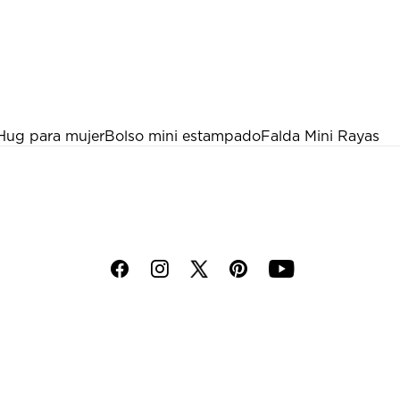
 Hug para mujer
Bolso mini estampado
Falda Mini Rayas
f
i
p
y