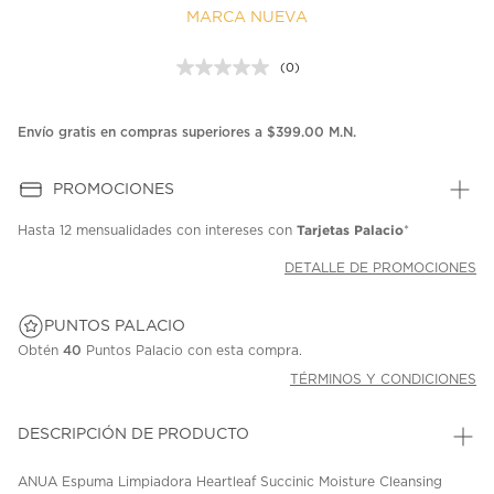
MARCA NUEVA
(0)
Sin
puntuación.
Enlace
en
Envío gratis en compras superiores a $399.00 M.N.
la
misma
página.
PROMOCIONES
Tarjetas Palacio
Hasta
12 mensualidades
con intereses con
*
DETALLE DE PROMOCIONES
PUNTOS PALACIO
Obtén
40
Puntos Palacio con esta compra.
TÉRMINOS Y CONDICIONES
DESCRIPCIÓN DE PRODUCTO
ANUA Espuma Limpiadora Heartleaf Succinic Moisture Cleansing