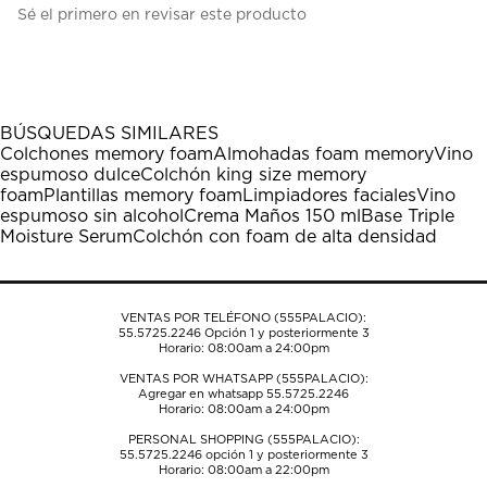
Sé el primero en revisar este producto
para
para
para
para
para
calificar
calificar
calificar
calificar
calificar
el
el
el
el
el
artículo
artículo
artículo
artículo
artículo
con
con
con
con
con
1
2
3
4
5
BÚSQUEDAS SIMILARES
estrella
estrellas.
estrellas.
estrellas.
estrellas.
Colchones memory foam
Almohadas foam memory
Vino
Esta
Esta
Esta
Esta
Esta
espumoso dulce
Colchón king size memory
acción
acción
acción
acción
acción
foam
Plantillas memory foam
Limpiadores faciales
Vino
abrirá
abrirá
abrirá
abrirá
abrirá
espumoso sin alcohol
Crema Maños 150 ml
Base Triple
el
el
el
el
el
Moisture Serum
Colchón con foam de alta densidad
formulario
formulario
formulario
formulario
formulario
de
de
de
de
de
envío.
envío.
envío.
envío.
envío.
VENTAS POR TELÉFONO (555PALACIO):
55.5725.2246
Opción 1 y posteriormente 3
Horario: 08:00am a 24:00pm
VENTAS POR WHATSAPP (555PALACIO):
Agregar en whatsapp 55.5725.2246
Horario: 08:00am a 24:00pm
PERSONAL SHOPPING (555PALACIO):
55.5725.2246
opción 1 y posteriormente 3
Horario: 08:00am a 22:00pm