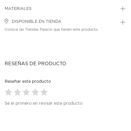
MATERIALES
DISPONIBLE EN TIENDA
Conoce las Tiendas Palacio que tienen este producto.
RESEÑAS DE PRODUCTO
Reseñar este producto
Seleccionar
Seleccionar
Seleccionar
Seleccionar
Seleccionar
Sé el primero en revisar este producto
para
para
para
para
para
calificar
calificar
calificar
calificar
calificar
el
el
el
el
el
artículo
artículo
artículo
artículo
artículo
con
con
con
con
con