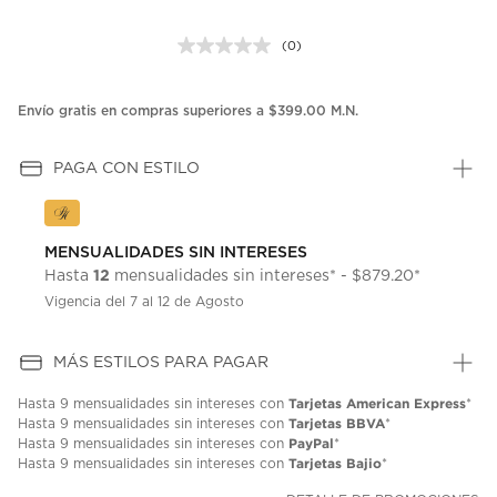
(0)
Sin
puntuación.
Enlace
en
Envío gratis en compras superiores a $399.00 M.N.
la
misma
página.
PAGA CON ESTILO
MENSUALIDADES SIN INTERESES
12
Hasta
mensualidades sin intereses* - $879.20*
Vigencia del 7 al 12 de Agosto
MÁS ESTILOS PARA PAGAR
Tarjetas American Express
Hasta
9 mensualidades
sin intereses con
*
Tarjetas BBVA
Hasta
9 mensualidades
sin intereses con
*
PayPal
Hasta
9 mensualidades
sin intereses con
*
Tarjetas Bajio
Hasta
9 mensualidades
sin intereses con
*