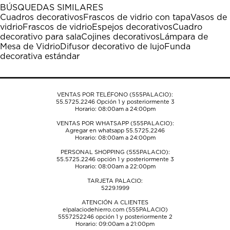
1
2
3
4
5
BÚSQUEDAS SIMILARES
estrella
estrellas.
estrellas.
estrellas.
estrellas.
Cuadros decorativos
Frascos de vidrio con tapa
Vasos de
Esta
Esta
Esta
Esta
Esta
vidrio
Frascos de vidrio
Espejos decorativos
Cuadro
acción
acción
acción
acción
acción
decorativo para sala
Cojines decorativos
Lámpara de
abrirá
abrirá
abrirá
abrirá
abrirá
Mesa de Vidrio
Difusor decorativo de lujo
Funda
el
el
el
el
el
decorativa estándar
formulario
formulario
formulario
formulario
formulario
de
de
de
de
de
envío.
envío.
envío.
envío.
envío.
VENTAS POR TELÉFONO (555PALACIO):
55.5725.2246
Opción 1 y posteriormente 3
Horario: 08:00am a 24:00pm
VENTAS POR WHATSAPP (555PALACIO):
Agregar en whatsapp 55.5725.2246
Horario: 08:00am a 24:00pm
PERSONAL SHOPPING (555PALACIO):
55.5725.2246
opción 1 y posteriormente 3
Horario: 08:00am a 22:00pm
TARJETA PALACIO:
5229.1999
ATENCIÓN A CLIENTES
elpalaciodehierro.com (555PALACIO)
5557252246
opción 1 y posteriormente 2
Horario: 09:00am a 21:00pm