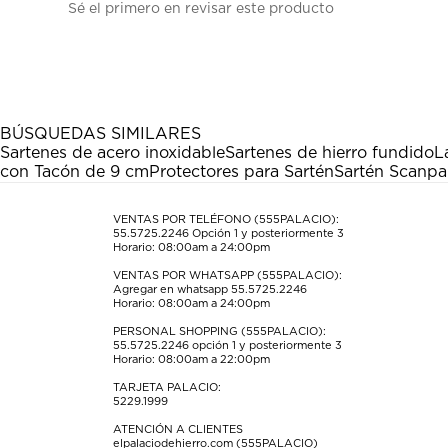
Sé el primero en revisar este producto
para
para
para
para
para
calificar
calificar
calificar
calificar
calificar
el
el
el
el
el
artículo
artículo
artículo
artículo
artículo
con
con
con
con
con
1
2
3
4
5
estrella
estrellas.
estrellas.
estrellas.
estrellas.
BÚSQUEDAS SIMILARES
Esta
Esta
Esta
Esta
Esta
Sartenes de acero inoxidable
Sartenes de hierro fundido
L
acción
acción
acción
acción
acción
con Tacón de 9 cm
Protectores para Sartén
Sartén Scanpa
abrirá
abrirá
abrirá
abrirá
abrirá
el
el
el
el
el
formulario
formulario
formulario
formulario
formulario
VENTAS POR TELÉFONO (555PALACIO):
55.5725.2246
Opción 1 y posteriormente 3
de
de
de
de
de
Horario: 08:00am a 24:00pm
envío.
envío.
envío.
envío.
envío.
VENTAS POR WHATSAPP (555PALACIO):
Agregar en whatsapp 55.5725.2246
Horario: 08:00am a 24:00pm
PERSONAL SHOPPING (555PALACIO):
55.5725.2246
opción 1 y posteriormente 3
Horario: 08:00am a 22:00pm
TARJETA PALACIO:
5229.1999
ATENCIÓN A CLIENTES
elpalaciodehierro.com (555PALACIO)