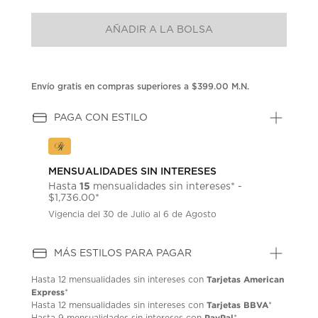
puntuación.
Enlace
AÑADIR A LA BOLSA
en
la
misma
página.
Envío gratis en compras superiores a $399.00 M.N.
PAGA CON ESTILO
MENSUALIDADES SIN INTERESES
15
Hasta
mensualidades sin intereses* -
$1,736.00*
Vigencia del 30 de Julio al 6 de Agosto
MÁS ESTILOS PARA PAGAR
Tarjetas American
Hasta
12 mensualidades
sin intereses con
Express
*
Tarjetas BBVA
Hasta
12 mensualidades
sin intereses con
*
PayPal
Hasta
9 mensualidades
sin intereses con
*