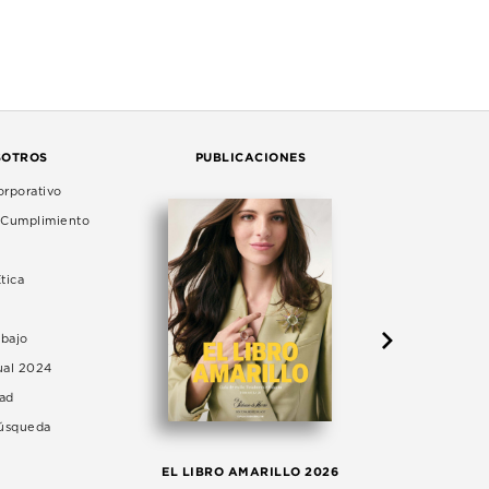
SOTROS
PUBLICACIONES
rporativo
e Cumplimiento
tica
abajo
ual 2024
dad
Búsqueda
LA 
EL LIBRO AMARILLO 2026
AG