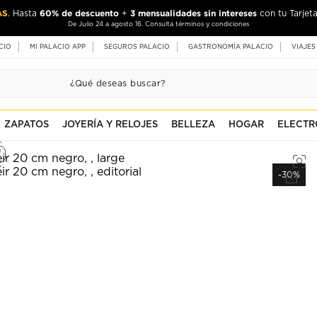
AS
60% de descuento
3 mensualidades sin intereses
. Hasta
+
con tu Tarjeta
De Julio 24 a agosto 16. Consulta términos y condiciones
CIO
MI PALACIO APP
SEGUROS PALACIO
GASTRONOMÍA PALACIO
VIAJES
ZAPATOS
JOYERÍA Y RELOJES
BELLEZA
HOGAR
ELECTR
-30%