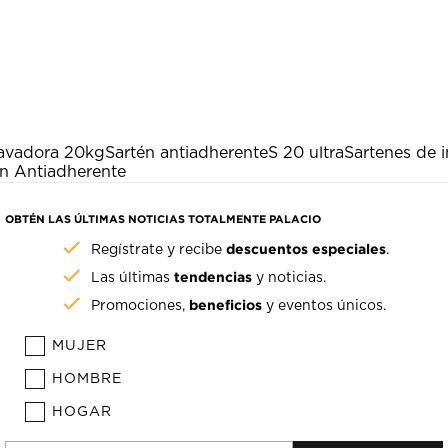
avadora 20kg
Sartén antiadherente
S 20 ultra
Sartenes de 
n Antiadherente
OBTÉN LAS ÚLTIMAS NOTICIAS TOTALMENTE PALACIO
descuentos especiales
Regístrate y recibe
.
tendencias
Las últimas
y noticias.
beneficios
Promociones,
y eventos únicos.
MUJER
HOMBRE
HOGAR