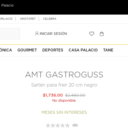
 Palacio
 PALACIO
ARISTOPET
CELEBRA
INICIAR SESIÓN
ÓNICA
GOURMET
DEPORTES
CASA PALACIO
TANE
AMT GASTROGUSS
Sartén para freir 20 cm negro
$1,736.00
$2,480.00
No disponible
MESES SIN INTERESES
(0)
Sin