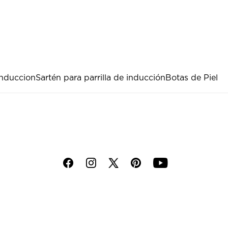
induccion
Sartén para parrilla de inducción
Botas de Piel
f
i
p
y