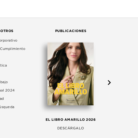
SOTROS
PUBLICACIONES
rporativo
e Cumplimiento
tica
abajo
ual 2024
dad
Búsqueda
LA 
EL LIBRO AMARILLO 2026
AG
DESCÁRGALO