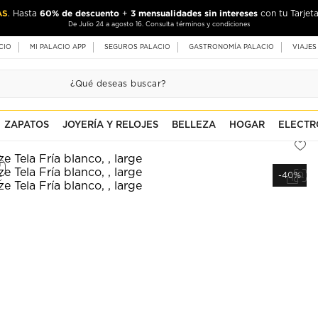
AS
60% de descuento
3 mensualidades sin intereses
. Hasta
+
con tu Tarjeta
De Julio 24 a agosto 16. Consulta términos y condiciones
CIO
MI PALACIO APP
SEGUROS PALACIO
GASTRONOMÍA PALACIO
VIAJES
ZAPATOS
JOYERÍA Y RELOJES
BELLEZA
HOGAR
ELECTR
-40%