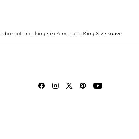
Cubre colchón king size
Almohada King Size suave
f
i
p
y