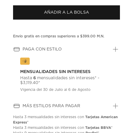
puntuación.
Enlace
AÑADIR A LA BOLSA
en
la
misma
página.
Envío gratis en compras superiores a $399.00 M.N.
PAGA CON ESTILO
MENSUALIDADES SIN INTERESES
6
Hasta
mensualidades sin intereses* -
$3,119.40*
Vigencia del 30 de Julio al 6 de Agosto
MÁS ESTILOS PARA PAGAR
Tarjetas American
Hasta
3 mensualidades
sin intereses con
Express
*
Tarjetas BBVA
Hasta
3 mensualidades
sin intereses con
*
PayPal
Hasta
9 mensualidades
sin intereses con
*