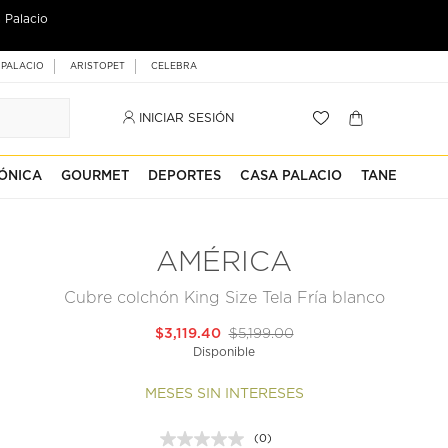
 Palacio
 PALACIO
ARISTOPET
CELEBRA
INICIAR SESIÓN
ÓNICA
GOURMET
DEPORTES
CASA PALACIO
TANE
AMÉRICA
Cubre colchón King Size Tela Fría blanco
$3,119.40
$5,199.00
Disponible
MESES SIN INTERESES
(0)
Sin