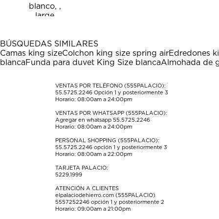
el
el
el
el
el
artículo
artículo
artículo
artículo
artículo
con
con
con
con
con
1
2
3
4
5
estrella
estrellas.
estrellas.
estrellas.
estrellas.
BÚSQUEDAS SIMILARES
Esta
Esta
Esta
Esta
Esta
Camas king size
Colchon king size spring air
Edredones ki
acción
acción
acción
acción
acción
blanca
Funda para duvet King Size blanca
Almohada de g
abrirá
abrirá
abrirá
abrirá
abrirá
el
el
el
el
el
formulario
formulario
formulario
formulario
formulario
VENTAS POR TELÉFONO (555PALACIO):
55.5725.2246
Opción 1 y posteriormente 3
de
de
de
de
de
Horario: 08:00am a 24:00pm
envío.
envío.
envío.
envío.
envío.
VENTAS POR WHATSAPP (555PALACIO):
Agregar en whatsapp 55.5725.2246
Horario: 08:00am a 24:00pm
PERSONAL SHOPPING (555PALACIO):
55.5725.2246
opción 1 y posteriormente 3
Horario: 08:00am a 22:00pm
TARJETA PALACIO:
5229.1999
ATENCIÓN A CLIENTES
elpalaciodehierro.com (555PALACIO)
5557252246
opción 1 y posteriormente 2
Horario: 09:00am a 21:00pm