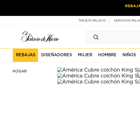
Ir
Ir
REBAJ
al
al
contenido
contenido
principal
de
TARJETA PALACIO
SERVICIOS PALA
pie
de
página
REBAJAS
DISEÑADORES
MUJER
HOMBRE
NIÑOS
HOGAR