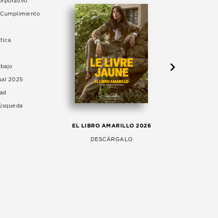
rporativo
e Cumplimiento
tica
abajo
ual 2025
dad
Búsqueda
LA 
EL LIBRO AMARILLO 2026
AG
DESCÁRGALO