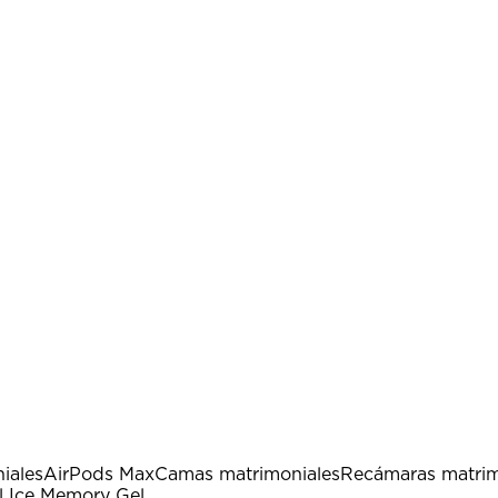
iales
AirPods Max
Camas matrimoniales
Recámaras matrim
l Ice Memory Gel