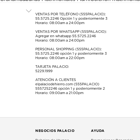
abrirá
abrirá
abrirá
abrirá
abrirá
el
el
el
el
el
formulario
formulario
formulario
formulario
formulario
VENTAS POR TELÉFONO (555PALACIO):
55.5725.2246
Opción 1 y posteriormente 3
de
de
de
de
de
Horario: 08:00am a 24:00pm
envío.
envío.
envío.
envío.
envío.
VENTAS POR WHATSAPP (555PALACIO):
Agregar en whatsapp 55.5725.2246
Horario: 08:00am a 24:00pm
PERSONAL SHOPPING (555PALACIO):
55.5725.2246
opción 1 y posteriormente 3
Horario: 08:00am a 22:00pm
TARJETA PALACIO:
5229.1999
ATENCIÓN A CLIENTES
elpalaciodehierro.com (555PALACIO)
5557252246
opción 1 y posteriormente 2
Horario: 09:00am a 21:00pm
NEGOCIOS PALACIO
AYUDA