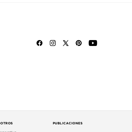
f
i
p
y
SOTROS
PUBLICACIONES