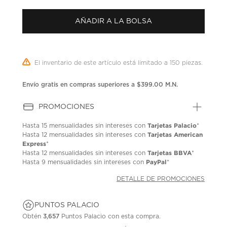
puntuación.
Enlace
AÑADIR A LA BOLSA
en
la
misma
página.
El inventario de este artículo está limitado a 150 piezas.
Envío gratis en compras superiores a $399.00 M.N.
PROMOCIONES
Tarjetas Palacio
Hasta
15 mensualidades
sin intereses con
*
Tarjetas American
Hasta
12 mensualidades
sin intereses con
Express
*
Tarjetas BBVA
Hasta
12 mensualidades
sin intereses con
*
PayPal
Hasta
9 mensualidades
sin intereses con
*
DETALLE DE PROMOCIONES
PUNTOS PALACIO
Obtén
3,657
Puntos Palacio con esta compra.