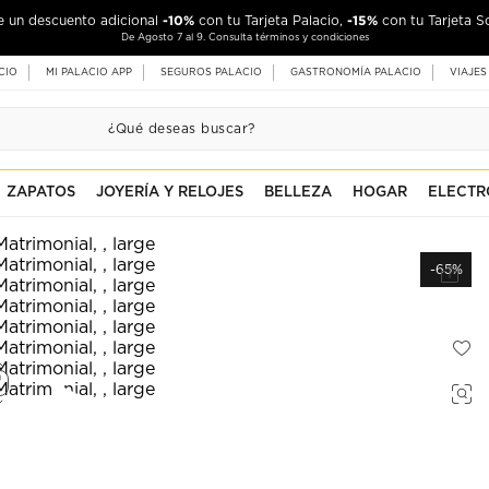
-10%
-15%
de un descuento adicional
con tu Tarjeta Palacio,
con tu Tarjeta S
De Agosto 7 al 9. Consulta términos y condiciones
CIO
MI PALACIO APP
SEGUROS PALACIO
GASTRONOMÍA PALACIO
VIAJES
ZAPATOS
JOYERÍA Y RELOJES
BELLEZA
HOGAR
ELECTR
-65%