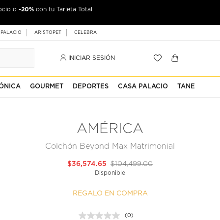
-20%
ocio o
con tu Tarjeta Total
 PALACIO
ARISTOPET
CELEBRA
INICIAR SESIÓN
ÓNICA
GOURMET
DEPORTES
CASA PALACIO
TANE
AMÉRICA
Colchón Beyond Max Matrimonial
$36,574.65
$104,499.00
Disponible
REGALO EN COMPRA
(0)
Sin