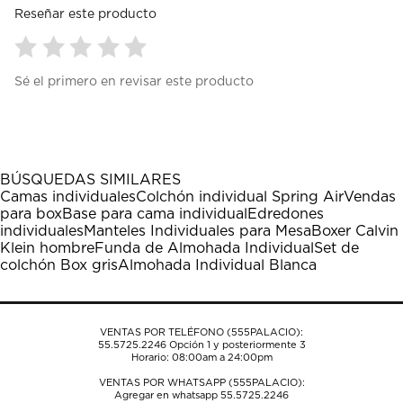
Reseñar este producto
Seleccionar
Seleccionar
Seleccionar
Seleccionar
Seleccionar
Sé el primero en revisar este producto
para
para
para
para
para
calificar
calificar
calificar
calificar
calificar
el
el
el
el
el
artículo
artículo
artículo
artículo
artículo
con
con
con
con
con
1
2
3
4
5
BÚSQUEDAS SIMILARES
estrella
estrellas.
estrellas.
estrellas.
estrellas.
Camas individuales
Colchón individual Spring Air
Vendas
Esta
Esta
Esta
Esta
Esta
para box
Base para cama individual
Edredones
acción
acción
acción
acción
acción
individuales
Manteles Individuales para Mesa
Boxer Calvin
abrirá
abrirá
abrirá
abrirá
abrirá
Klein hombre
Funda de Almohada Individual
Set de
el
el
el
el
el
colchón Box gris
Almohada Individual Blanca
formulario
formulario
formulario
formulario
formulario
de
de
de
de
de
envío.
envío.
envío.
envío.
envío.
VENTAS POR TELÉFONO (555PALACIO):
55.5725.2246
Opción 1 y posteriormente 3
Horario: 08:00am a 24:00pm
VENTAS POR WHATSAPP (555PALACIO):
Agregar en whatsapp 55.5725.2246