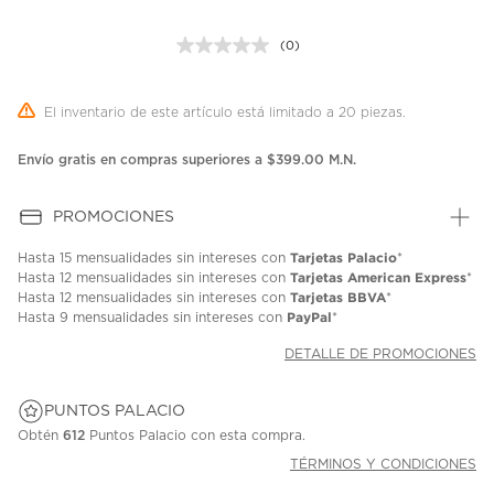
(0)
Sin
puntuación.
Enlace
en
El inventario de este artículo está limitado a 20 piezas.
la
misma
página.
Envío gratis en compras superiores a $399.00 M.N.
PROMOCIONES
Tarjetas Palacio
Hasta
15 mensualidades
sin intereses con
*
Tarjetas American Express
Hasta
12 mensualidades
sin intereses con
*
Tarjetas BBVA
Hasta
12 mensualidades
sin intereses con
*
PayPal
Hasta
9 mensualidades
sin intereses con
*
DETALLE DE PROMOCIONES
PUNTOS PALACIO
Obtén
612
Puntos Palacio con esta compra.
TÉRMINOS Y CONDICIONES