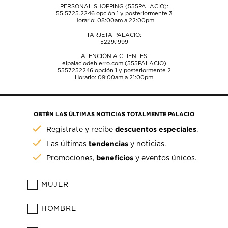
PERSONAL SHOPPING (555PALACIO):
55.5725.2246
opción 1 y posteriormente 3
Horario: 08:00am a 22:00pm
TARJETA PALACIO:
5229.1999
ATENCIÓN A CLIENTES
elpalaciodehierro.com (555PALACIO)
5557252246
opción 1 y posteriormente 2
Horario: 09:00am a 21:00pm
OBTÉN LAS ÚLTIMAS NOTICIAS TOTALMENTE PALACIO
descuentos especiales
Regístrate y recibe
.
tendencias
Las últimas
y noticias.
beneficios
Promociones,
y eventos únicos.
MUJER
HOMBRE