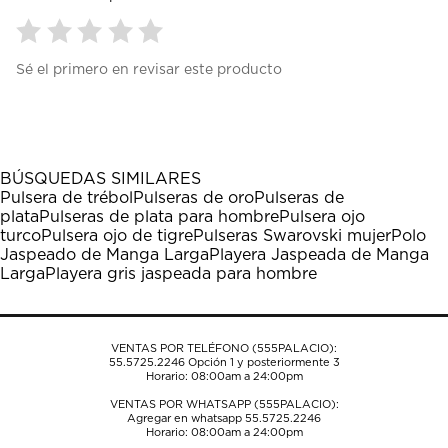
Seleccionar
Seleccionar
Seleccionar
Seleccionar
Seleccionar
Sé el primero en revisar este producto
para
para
para
para
para
calificar
calificar
calificar
calificar
calificar
el
el
el
el
el
artículo
artículo
artículo
artículo
artículo
con
con
con
con
con
1
2
3
4
5
BÚSQUEDAS SIMILARES
estrella
estrellas.
estrellas.
estrellas.
estrellas.
Pulsera de trébol
Pulseras de oro
Pulseras de
Esta
Esta
Esta
Esta
Esta
plata
Pulseras de plata para hombre
Pulsera ojo
acción
acción
acción
acción
acción
turco
Pulsera ojo de tigre
Pulseras Swarovski mujer
Polo
abrirá
abrirá
abrirá
abrirá
abrirá
Jaspeado de Manga Larga
Playera Jaspeada de Manga
el
el
el
el
el
Larga
Playera gris jaspeada para hombre
formulario
formulario
formulario
formulario
formulario
de
de
de
de
de
envío.
envío.
envío.
envío.
envío.
VENTAS POR TELÉFONO (555PALACIO):
55.5725.2246
Opción 1 y posteriormente 3
Horario: 08:00am a 24:00pm
VENTAS POR WHATSAPP (555PALACIO):
Agregar en whatsapp 55.5725.2246
Horario: 08:00am a 24:00pm