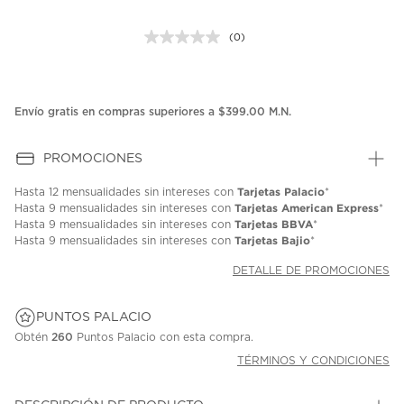
(0)
Sin
puntuación.
Enlace
en
la
Envío gratis en compras superiores a $399.00 M.N.
misma
página.
PROMOCIONES
Tarjetas Palacio
Hasta
12 mensualidades
sin intereses con
*
Tarjetas American Express
Hasta
9 mensualidades
sin intereses con
*
Tarjetas BBVA
Hasta
9 mensualidades
sin intereses con
*
Tarjetas Bajio
Hasta
9 mensualidades
sin intereses con
*
DETALLE DE PROMOCIONES
PUNTOS PALACIO
Obtén
260
Puntos Palacio con esta compra.
TÉRMINOS Y CONDICIONES