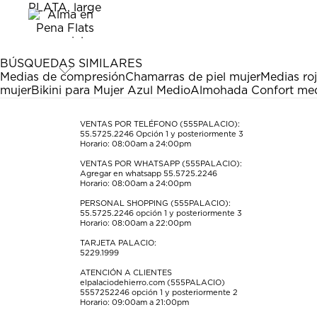
el
el
el
el
el
artículo
artículo
artículo
artículo
artículo
con
con
con
con
con
1
2
3
4
5
estrella
estrellas.
estrellas.
estrellas.
estrellas.
BÚSQUEDAS SIMILARES
Esta
Esta
Esta
Esta
Esta
Medias de compresión
Chamarras de piel mujer
Medias ro
acción
acción
acción
acción
acción
mujer
Bikini para Mujer Azul Medio
Almohada Confort me
abrirá
abrirá
abrirá
abrirá
abrirá
el
el
el
el
el
formulario
formulario
formulario
formulario
formulario
VENTAS POR TELÉFONO (555PALACIO):
55.5725.2246
Opción 1 y posteriormente 3
de
de
de
de
de
Horario: 08:00am a 24:00pm
envío.
envío.
envío.
envío.
envío.
VENTAS POR WHATSAPP (555PALACIO):
Agregar en whatsapp 55.5725.2246
Horario: 08:00am a 24:00pm
PERSONAL SHOPPING (555PALACIO):
55.5725.2246
opción 1 y posteriormente 3
Horario: 08:00am a 22:00pm
TARJETA PALACIO:
5229.1999
ATENCIÓN A CLIENTES
elpalaciodehierro.com (555PALACIO)
5557252246
opción 1 y posteriormente 2
Horario: 09:00am a 21:00pm