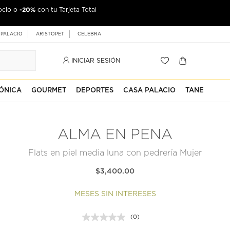
-20%
ocio o
con tu Tarjeta Total
 PALACIO
ARISTOPET
CELEBRA
INICIAR SESIÓN
ÓNICA
GOURMET
DEPORTES
CASA PALACIO
TANE
ALMA EN PENA
Flats en piel media luna con pedrería Mujer
$3,400.00
MESES SIN INTERESES
(0)
Sin
puntuación.