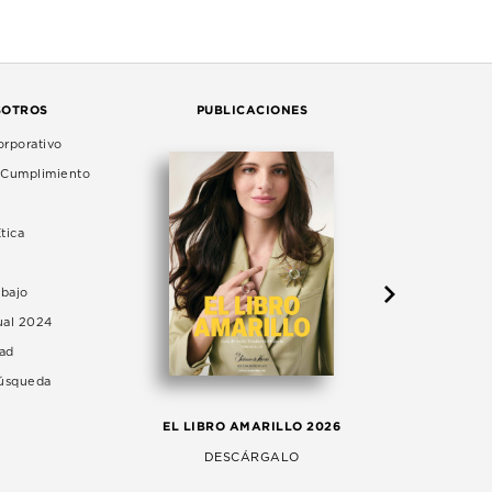
SOTROS
PUBLICACIONES
rporativo
e Cumplimiento
tica
abajo
ual 2024
dad
Búsqueda
LA 
EL LIBRO AMARILLO 2026
AG
DESCÁRGALO