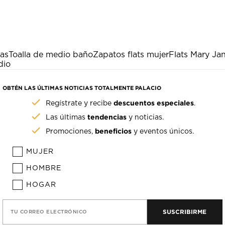
jas
Toalla de medio baño
Zapatos flats mujer
Flats Mary Ja
dio
OBTÉN LAS ÚLTIMAS NOTICIAS TOTALMENTE PALACIO
descuentos especiales
Regístrate y recibe
.
tendencias
Las últimas
y noticias.
beneficios
Promociones,
y eventos únicos.
MUJER
HOMBRE
HOGAR
SUSCRIBIRME
TU CORREO ELECTRÓNICO