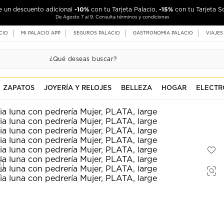
-10%
-15%
de un descuento adicional
con tu Tarjeta Palacio,
con tu Tarjeta S
De Agosto 7 al 9. Consulta términos y condiciones
CIO
MI PALACIO APP
SEGUROS PALACIO
GASTRONOMÍA PALACIO
VIAJES
ZAPATOS
JOYERÍA Y RELOJES
BELLEZA
HOGAR
ELECTR