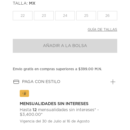
TALLA:
MX
Enlace
en
la
22
23
24
25
26
misma
página.
GUÍA DE TALLAS
AÑADIR A LA BOLSA
Envío gratis en compras superiores a $399.00 M.N.
PAGA CON ESTILO
MENSUALIDADES SIN INTERESES
12
Hasta
mensualidades sin intereses* -
$3,400.00*
Vigencia del 30 de Julio al 16 de Agosto