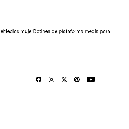
ne
Medias mujer
Botines de plataforma media para
f
i
p
y