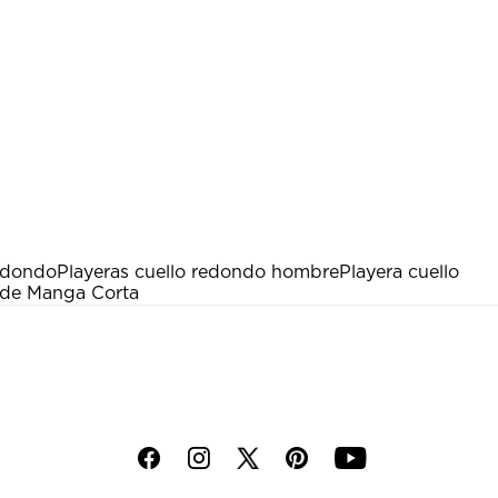
edondo
Playeras cuello redondo hombre
Playera cuello
l de Manga Corta
f
i
p
y