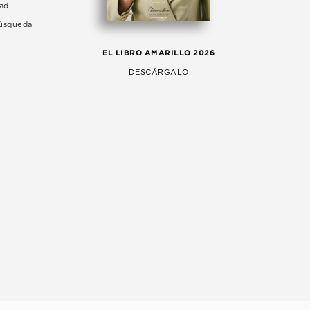
dad
Búsqueda
LA 
EL LIBRO AMARILLO 2026
AG
DESCÁRGALO