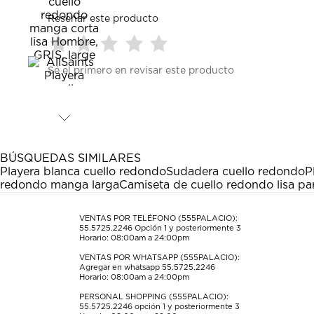
Reseñar este producto
Seleccionar
Seleccionar
Seleccionar
Seleccionar
Seleccionar
Sé el primero en revisar este producto
para
para
para
para
para
calificar
calificar
calificar
calificar
calificar
el
el
el
el
el
artículo
artículo
artículo
artículo
artículo
con
con
con
con
con
1
2
3
4
5
estrella
estrellas.
estrellas.
estrellas.
estrellas.
BÚSQUEDAS SIMILARES
Esta
Esta
Esta
Esta
Esta
Playera blanca cuello redondo
Sudadera cuello redondo
P
acción
acción
acción
acción
acción
redondo manga larga
Camiseta de cuello redondo lisa p
abrirá
abrirá
abrirá
abrirá
abrirá
el
el
el
el
el
formulario
formulario
formulario
formulario
formulario
VENTAS POR TELÉFONO (555PALACIO):
55.5725.2246
Opción 1 y posteriormente 3
de
de
de
de
de
Horario: 08:00am a 24:00pm
envío.
envío.
envío.
envío.
envío.
VENTAS POR WHATSAPP (555PALACIO):
Agregar en whatsapp 55.5725.2246
Horario: 08:00am a 24:00pm
PERSONAL SHOPPING (555PALACIO):
55.5725.2246
opción 1 y posteriormente 3