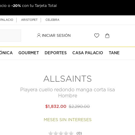
-20%
ocio o
con tu Tarjeta Total
 PALACIO
ARISTOPET
CELEBRA
INICIAR SESIÓN
ÓNICA
GOURMET
DEPORTES
CASA PALACIO
TANE
ALLSAINTS
Playera cuello redondo manga corta lisa
Hombre
$1,832.00
$2,290.00
MESES SIN INTERESES
(0)