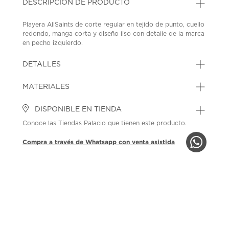
DESCRIPCIÓN DE PRODUCTO
Playera AllSaints de corte regular en tejido de punto, cuello
redondo, manga corta y diseño liso con detalle de la marca
en pecho izquierdo.
SKU: 45369822
MODEL: M030JC 26
DETALLES
MATERIALES
DISPONIBLE EN TIENDA
Conoce las Tiendas Palacio que tienen este producto.
Compra a través de Whatsapp con venta asistida