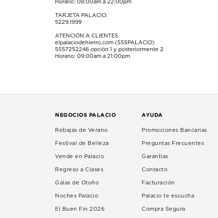
Horario: 08:00am a 22:00pm
TARJETA PALACIO:
5229.1999
ATENCIÓN A CLIENTES
elpalaciodehierro.com (555PALACIO)
5557252246
opción 1 y posteriormente 2
Horario: 09:00am a 21:00pm
NEGOCIOS PALACIO
AYUDA
Rebajas de Verano
Promociones Bancarias
Festival de Belleza
Preguntas Frecuentes
Vende en Palacio
Garantías
Regreso a Clases
Contacto
Galas de Otoño
Facturación
Noches Palacio
Palacio te escucha
El Buen Fin 2026
Compra Segura