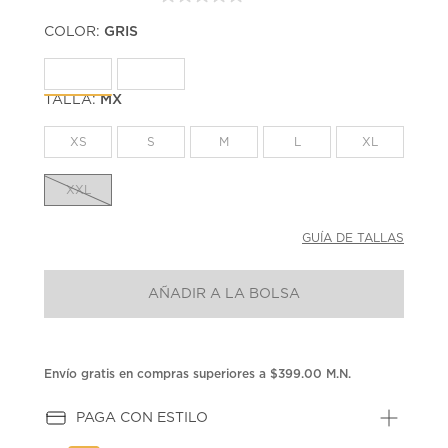
Sin
puntuación.
COLOR:
GRIS
Enlace
en
la
misma
página.
TALLA:
MX
XS
S
M
L
XL
XXL
GUÍA DE TALLAS
AÑADIR A LA BOLSA
Envío gratis en compras superiores a $399.00 M.N.
PAGA CON ESTILO