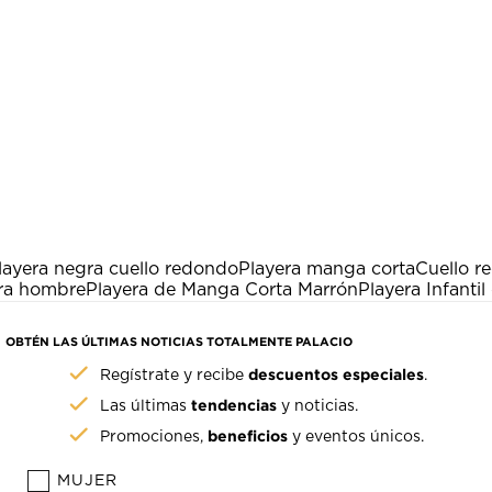
layera negra cuello redondo
Playera manga corta
Cuello r
ara hombre
Playera de Manga Corta Marrón
Playera Infanti
OBTÉN LAS ÚLTIMAS NOTICIAS TOTALMENTE PALACIO
descuentos especiales
Regístrate y recibe
.
tendencias
Las últimas
y noticias.
beneficios
Promociones,
y eventos únicos.
MUJER