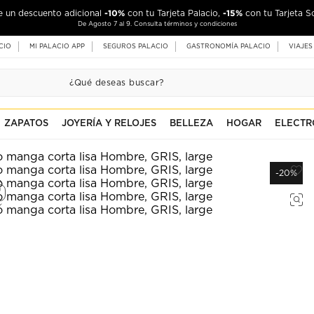
-10%
-15%
de un descuento adicional
con tu Tarjeta Palacio,
con tu Tarjeta S
De Agosto 7 al 9. Consulta términos y condiciones
CIO
MI PALACIO APP
SEGUROS PALACIO
GASTRONOMÍA PALACIO
VIAJES
ZAPATOS
JOYERÍA Y RELOJES
BELLEZA
HOGAR
ELECTR
-20%