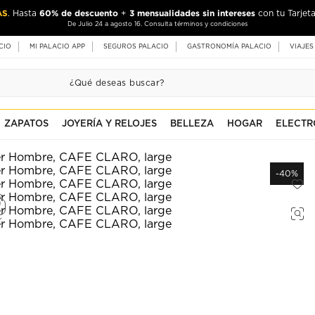
AS
60% de descuento
3 mensualidades sin intereses
. Hasta
+
con tu Tarjeta
De Julio 24 a agosto 16. Consulta términos y condiciones
CIO
MI PALACIO APP
SEGUROS PALACIO
GASTRONOMÍA PALACIO
VIAJES
ZAPATOS
JOYERÍA Y RELOJES
BELLEZA
HOGAR
ELECTR
-40%