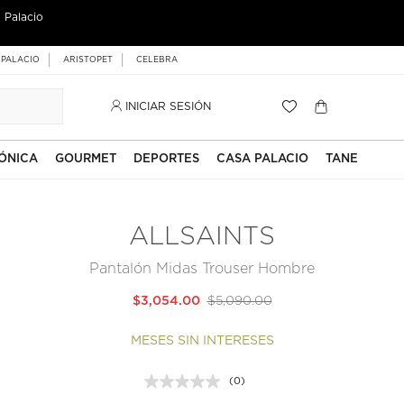
 Palacio
 PALACIO
ARISTOPET
CELEBRA
INICIAR SESIÓN
ÓNICA
GOURMET
DEPORTES
CASA PALACIO
TANE
ALLSAINTS
Pantalón Midas Trouser Hombre
$3,054.00
$5,090.00
MESES SIN INTERESES
(0)
Sin
puntuación.