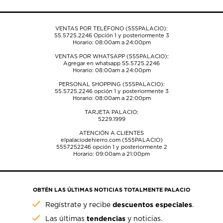
de
de
de
de
de
envío.
envío.
envío.
envío.
envío.
VENTAS POR TELÉFONO (555PALACIO):
55.5725.2246
Opción 1 y posteriormente 3
Horario: 08:00am a 24:00pm
VENTAS POR WHATSAPP (555PALACIO):
Agregar en whatsapp 55.5725.2246
Horario: 08:00am a 24:00pm
PERSONAL SHOPPING (555PALACIO):
55.5725.2246
opción 1 y posteriormente 3
Horario: 08:00am a 22:00pm
TARJETA PALACIO:
5229.1999
ATENCIÓN A CLIENTES
elpalaciodehierro.com (555PALACIO)
5557252246
opción 1 y posteriormente 2
Horario: 09:00am a 21:00pm
OBTÉN LAS ÚLTIMAS NOTICIAS TOTALMENTE PALACIO
descuentos especiales
Regístrate y recibe
.
tendencias
Las últimas
y noticias.