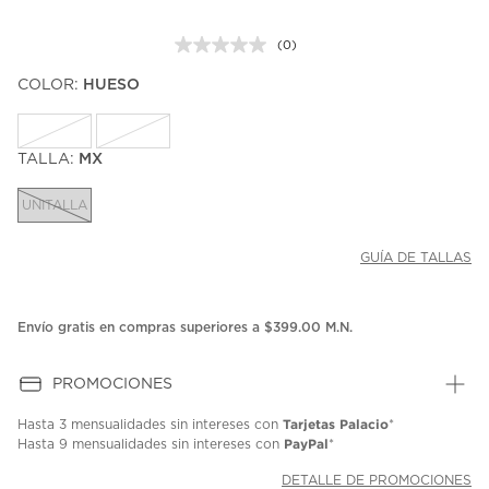
(0)
Sin
puntuación.
COLOR:
HUESO
Enlace
en
la
misma
página.
TALLA:
MX
UNITALLA
GUÍA DE TALLAS
Envío gratis en compras superiores a $399.00 M.N.
PROMOCIONES
Tarjetas Palacio
Hasta
3 mensualidades
sin intereses con
*
PayPal
Hasta
9 mensualidades
sin intereses con
*
DETALLE DE PROMOCIONES