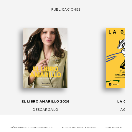
PUBLICACIONES
EL LIBRO AMARILLO 2026
LA GAC
DESCÁRGALO
AGOS
TÉRMINOS Y CONDICIONES
AVISO DE PRIVACIDAD
POLITICAS