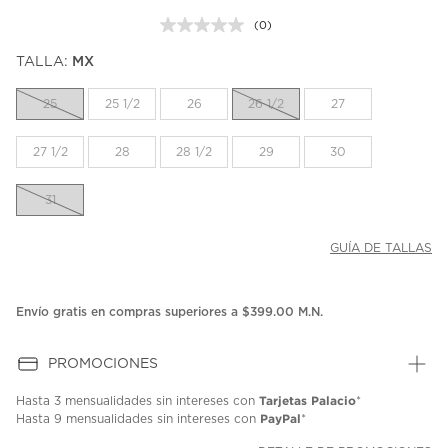
(0)
Sin
puntuación.
TALLA:
MX
Enlace
en
la
25
25 1/2
26
26 1/2
27
misma
página.
27 1/2
28
28 1/2
29
30
31
GUÍA DE TALLAS
Envío gratis en compras superiores a $399.00 M.N.
PROMOCIONES
Tarjetas Palacio
Hasta
3 mensualidades
sin intereses con
*
PayPal
Hasta
9 mensualidades
sin intereses con
*