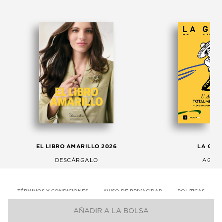
EL LIBRO AMARILLO 2026
LA GAC
DESCÁRGALO
AGOS
TÉRMINOS Y CONDICIONES
AVISO DE PRIVACIDAD
POLITICAS
AÑADIR A LA BOLSA