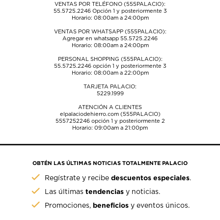
VENTAS POR TELÉFONO (555PALACIO):
55.5725.2246
Opción 1 y posteriormente 3
Horario: 08:00am a 24:00pm
VENTAS POR WHATSAPP (555PALACIO):
Agregar en whatsapp 55.5725.2246
Horario: 08:00am a 24:00pm
PERSONAL SHOPPING (555PALACIO):
55.5725.2246
opción 1 y posteriormente 3
Horario: 08:00am a 22:00pm
TARJETA PALACIO:
5229.1999
ATENCIÓN A CLIENTES
elpalaciodehierro.com (555PALACIO)
5557252246
opción 1 y posteriormente 2
Horario: 09:00am a 21:00pm
OBTÉN LAS ÚLTIMAS NOTICIAS TOTALMENTE PALACIO
descuentos especiales
Regístrate y recibe
.
tendencias
Las últimas
y noticias.
beneficios
Promociones,
y eventos únicos.