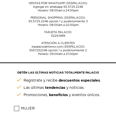
VENTAS POR WHATSAPP (555PALACIO):
Agregar en whatsapp 55.5725.2246
Horario: 08:00am a 24:00pm
PERSONAL SHOPPING (555PALACIO):
55.5725.2246
opción 1 y posteriormente 3
Horario: 08:00am a 22:00pm
TARJETA PALACIO:
5229.1999
ATENCIÓN A CLIENTES
elpalaciodehierro.com (555PALACIO)
5557252246
opción 1 y posteriormente 2
Horario: 09:00am a 21:00pm
OBTÉN LAS ÚLTIMAS NOTICIAS TOTALMENTE PALACIO
descuentos especiales
Regístrate y recibe
.
tendencias
Las últimas
y noticias.
beneficios
Promociones,
y eventos únicos.
MUJER