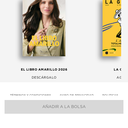
EL LIBRO AMARILLO 2026
LA GAC
DESCÁRGALO
AGOS
TÉRMINOS Y CONDICIONES
AVISO DE PRIVACIDAD
POLITICAS
AÑADIR A LA BOLSA