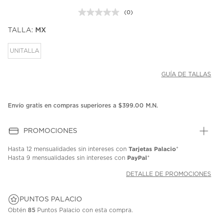
(0)
Sin
puntuación.
TALLA:
MX
Enlace
en
la
UNITALLA
misma
página.
GUÍA DE TALLAS
Envío gratis en compras superiores a $399.00 M.N.
PROMOCIONES
Tarjetas Palacio
Hasta
12 mensualidades
sin intereses con
*
PayPal
Hasta
9 mensualidades
sin intereses con
*
DETALLE DE PROMOCIONES
PUNTOS PALACIO
Obtén
85
Puntos Palacio con esta compra.