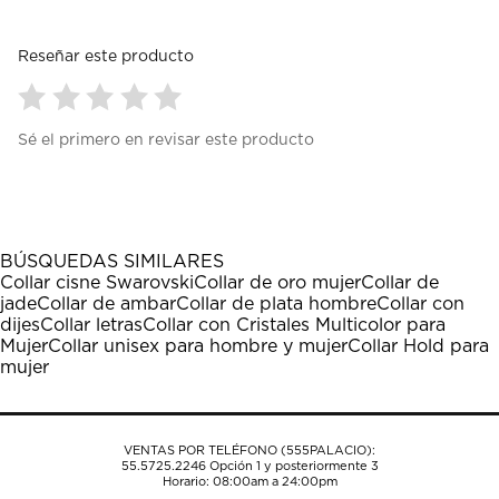
Reseñar este producto
Seleccionar
Seleccionar
Seleccionar
Seleccionar
Seleccionar
Sé el primero en revisar este producto
para
para
para
para
para
calificar
calificar
calificar
calificar
calificar
el
el
el
el
el
artículo
artículo
artículo
artículo
artículo
con
con
con
con
con
1
2
3
4
5
BÚSQUEDAS SIMILARES
estrella
estrellas.
estrellas.
estrellas.
estrellas.
Collar cisne Swarovski
Collar de oro mujer
Collar de
Esta
Esta
Esta
Esta
Esta
jade
Collar de ambar
Collar de plata hombre
Collar con
acción
acción
acción
acción
acción
dijes
Collar letras
Collar con Cristales Multicolor para
abrirá
abrirá
abrirá
abrirá
abrirá
Mujer
Collar unisex para hombre y mujer
Collar Hold para
el
el
el
el
el
mujer
formulario
formulario
formulario
formulario
formulario
de
de
de
de
de
envío.
envío.
envío.
envío.
envío.
VENTAS POR TELÉFONO (555PALACIO):
55.5725.2246
Opción 1 y posteriormente 3
Horario: 08:00am a 24:00pm