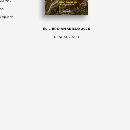
ual 2025
dad
Búsqueda
LA 
EL LIBRO AMARILLO 2026
AG
DESCÁRGALO