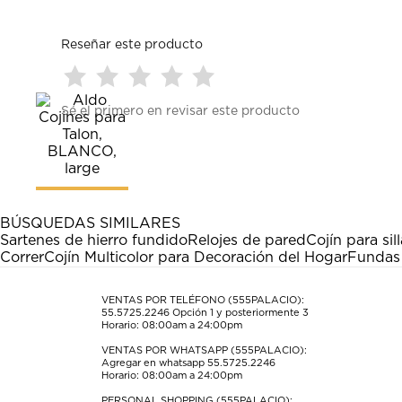
Reseñar este producto
Seleccionar
Seleccionar
Seleccionar
Seleccionar
Seleccionar
Sé el primero en revisar este producto
para
para
para
para
para
calificar
calificar
calificar
calificar
calificar
el
el
el
el
el
artículo
artículo
artículo
artículo
artículo
con
con
con
con
con
1
2
3
4
5
estrella
estrellas.
estrellas.
estrellas.
estrellas.
BÚSQUEDAS SIMILARES
Esta
Esta
Esta
Esta
Esta
Sartenes de hierro fundido
Relojes de pared
Cojín para sill
acción
acción
acción
acción
acción
Correr
Cojín Multicolor para Decoración del Hogar
Fundas 
abrirá
abrirá
abrirá
abrirá
abrirá
el
el
el
el
el
formulario
formulario
formulario
formulario
formulario
VENTAS POR TELÉFONO (555PALACIO):
55.5725.2246
Opción 1 y posteriormente 3
de
de
de
de
de
Horario: 08:00am a 24:00pm
envío.
envío.
envío.
envío.
envío.
VENTAS POR WHATSAPP (555PALACIO):
Agregar en whatsapp 55.5725.2246
Horario: 08:00am a 24:00pm
PERSONAL SHOPPING (555PALACIO):