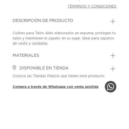
TÉRMINOS Y CONDICIONES
DESCRIPCIÓN DE PRODUCTO
Cojines para Talón Aldo elaborados en espuma; protegen tu
talón y mantienen el zapato en su lugar. Ideal para zapatos
de vestir y sandalias.
SKU: 41480755
MODEL: 4092471_015
MATERIALES
DISPONIBLE EN TIENDA
Conoce las Tiendas Palacio que tienen este producto.
Compra a través de Whatsapp con venta asistida