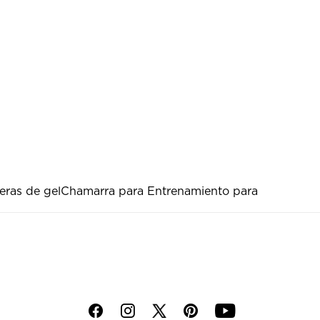
eras de gel
Chamarra para Entrenamiento para
f
i
p
y