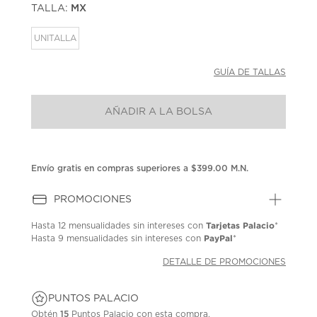
TALLA:
MX
Enlace
en
la
UNITALLA
misma
página.
GUÍA DE TALLAS
AÑADIR A LA BOLSA
Envío gratis en compras superiores a $399.00 M.N.
PROMOCIONES
Tarjetas Palacio
Hasta
12 mensualidades
sin intereses con
*
PayPal
Hasta
9 mensualidades
sin intereses con
*
DETALLE DE PROMOCIONES
PUNTOS PALACIO
Obtén
15
Puntos Palacio con esta compra.