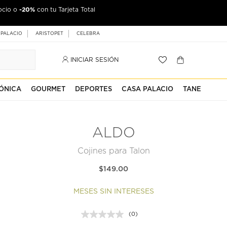
-20%
ocio o
jeta Palacio
con tu Tarjeta Total
 PALACIO
ARISTOPET
CELEBRA
INICIAR SESIÓN
ÓNICA
GOURMET
DEPORTES
CASA PALACIO
TANE
ALDO
Cojines para Talon
$149.00
MESES SIN INTERESES
(0)
Sin
puntuación.