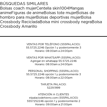
1
2
3
4
5
BÚSQUEDAS SIMILARES
estrella
estrellas.
estrellas.
estrellas.
estrellas.
Bolsas coach mujer
Centella skin1004
Mangas
Esta
Esta
Esta
Esta
Esta
anime
Figuras de anime
Bolsas tote mujer
Bolsas de
acción
acción
acción
acción
acción
hombro para mujer
Bolsas deportivas mujer
Bolsa
abrirá
abrirá
abrirá
abrirá
abrirá
Crossbody Reciclada
Bolsa mini crossbody negra
Bolsa
el
el
el
el
el
Crossbody Amarillo
formulario
formulario
formulario
formulario
formulario
de
de
de
de
de
envío.
envío.
envío.
envío.
envío.
VENTAS POR TELÉFONO (555PALACIO):
55.5725.2246
Opción 1 y posteriormente 3
Horario: 08:00am a 24:00pm
VENTAS POR WHATSAPP (555PALACIO):
Agregar en whatsapp 55.5725.2246
Horario: 08:00am a 24:00pm
PERSONAL SHOPPING (555PALACIO):
55.5725.2246
opción 1 y posteriormente 3
Horario: 08:00am a 22:00pm
TARJETA PALACIO:
5229.1999
ATENCIÓN A CLIENTES
elpalaciodehierro.com (555PALACIO)
5557252246
opción 1 y posteriormente 2
Horario: 09:00am a 21:00pm