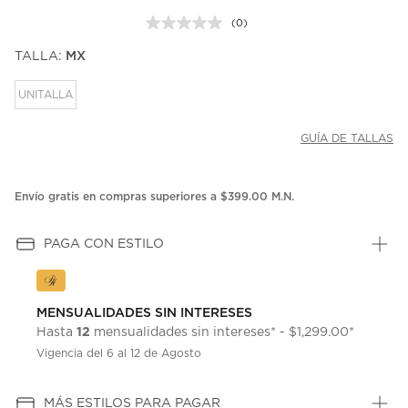
(0)
Sin
puntuación.
TALLA:
MX
Enlace
en
la
UNITALLA
misma
página.
GUÍA DE TALLAS
Envío gratis en compras superiores a $399.00 M.N.
PAGA CON ESTILO
MENSUALIDADES SIN INTERESES
12
Hasta
mensualidades sin intereses* - $1,299.00*
Vigencia del 6 al 12 de Agosto
MÁS ESTILOS PARA PAGAR