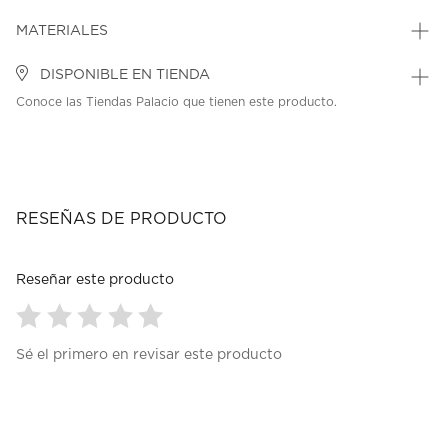
MATERIALES
DISPONIBLE EN TIENDA
Conoce las Tiendas Palacio que tienen este producto.
RESEÑAS DE PRODUCTO
Reseñar este producto
Seleccionar
Seleccionar
Seleccionar
Seleccionar
Seleccionar
Sé el primero en revisar este producto
para
para
para
para
para
calificar
calificar
calificar
calificar
calificar
el
el
el
el
el
artículo
artículo
artículo
artículo
artículo
con
con
con
con
con