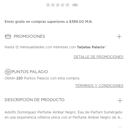
(0)
Sin
puntuación.
Enlace
en
Envío gratis en compras superiores a $399.00 M.N.
la
misma
página.
PROMOCIONES
Tarjetas Palacio
Hasta
12 mensualidades
con intereses con
*
DETALLE DE PROMOCIONES
PUNTOS PALACIO
Obtén
220
Puntos Palacio con esta compra.
TÉRMINOS Y CONDICIONES
DESCRIPCIÓN DE PRODUCTO
Adolfo Dominguez Perfume Ámbar Negro, Eau de Parfum Sumérgete
en una experiencia olfativa única con el Perfume Ámbar Negro de A...