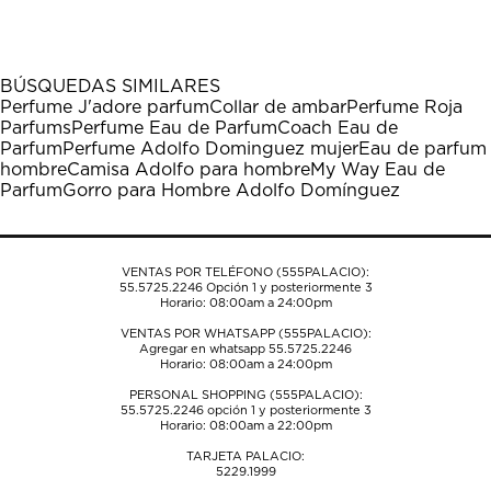
el
el
el
el
el
artículo
artículo
artículo
artículo
artículo
con
con
con
con
con
1
2
3
4
5
BÚSQUEDAS SIMILARES
estrella
estrellas.
estrellas.
estrellas.
estrellas.
Perfume J'adore parfum
Collar de ambar
Perfume Roja
Esta
Esta
Esta
Esta
Esta
Parfums
Perfume Eau de Parfum
Coach Eau de
acción
acción
acción
acción
acción
Parfum
Perfume Adolfo Dominguez mujer
Eau de parfum
abrirá
abrirá
abrirá
abrirá
abrirá
hombre
Camisa Adolfo para hombre
My Way Eau de
el
el
el
el
el
Parfum
Gorro para Hombre Adolfo Domínguez
formulario
formulario
formulario
formulario
formulario
de
de
de
de
de
envío.
envío.
envío.
envío.
envío.
VENTAS POR TELÉFONO (555PALACIO):
55.5725.2246
Opción 1 y posteriormente 3
Horario: 08:00am a 24:00pm
VENTAS POR WHATSAPP (555PALACIO):
Agregar en whatsapp 55.5725.2246
Horario: 08:00am a 24:00pm
PERSONAL SHOPPING (555PALACIO):
55.5725.2246
opción 1 y posteriormente 3
Horario: 08:00am a 22:00pm
TARJETA PALACIO:
5229.1999