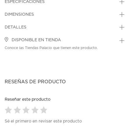
ESPECIFICACIONES
DIMENSIONES
DETALLES
DISPONIBLE EN TIENDA
Conoce las Tiendas Palacio que tienen este producto.
RESEÑAS DE PRODUCTO
Reseñar este producto
Seleccionar
Seleccionar
Seleccionar
Seleccionar
Seleccionar
Sé el primero en revisar este producto
para
para
para
para
para
calificar
calificar
calificar
calificar
calificar