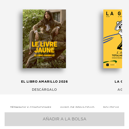
EL LIBRO AMARILLO 2026
LA GAC
DESCÁRGALO
AGOS
TÉRMINOS Y CONDICIONES
AVISO DE PRIVACIDAD
POLITICAS
AÑADIR A LA BOLSA