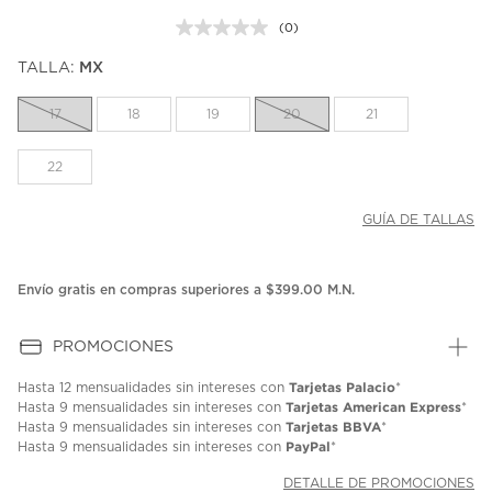
(0)
Sin
puntuación.
TALLA:
MX
Enlace
en
la
17
18
19
20
21
misma
página.
22
GUÍA DE TALLAS
Envío gratis en compras superiores a $399.00 M.N.
PROMOCIONES
Tarjetas Palacio
Hasta
12 mensualidades
sin intereses con
*
Tarjetas American Express
Hasta
9 mensualidades
sin intereses con
*
Tarjetas BBVA
Hasta
9 mensualidades
sin intereses con
*
PayPal
Hasta
9 mensualidades
sin intereses con
*
DETALLE DE PROMOCIONES