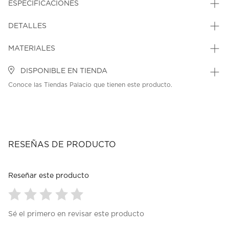
ESPECIFICACIONES
DETALLES
MATERIALES
DISPONIBLE EN TIENDA
Conoce las Tiendas Palacio que tienen este producto.
RESEÑAS DE PRODUCTO
Reseñar este producto
Seleccionar
Seleccionar
Seleccionar
Seleccionar
Seleccionar
Sé el primero en revisar este producto
para
para
para
para
para
calificar
calificar
calificar
calificar
calificar