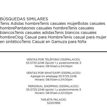
el
el
el
el
el
artículo
artículo
artículo
artículo
artículo
con
con
con
con
con
1
2
3
4
5
BÚSQUEDAS SIMILARES
estrella
estrellas.
estrellas.
estrellas.
estrellas.
Tenis Adidas hombre
Tenis casuales mujer
Botas casuales
Esta
Esta
Esta
Esta
Esta
hombre
Pantalones casuales hombre
Tenis casuales
acción
acción
acción
acción
acción
blancos
Tenis casuales adidas
Tenis blancos casuales
abrirá
abrirá
abrirá
abrirá
abrirá
hombre
Clog Casual para Hombre
Tenis casual para mujer
el
el
el
el
el
en sintético
Tenis Casual en Gamuza para Niña
formulario
formulario
formulario
formulario
formulario
de
de
de
de
de
envío.
envío.
envío.
envío.
envío.
VENTAS POR TELÉFONO (555PALACIO):
55.5725.2246
Opción 1 y posteriormente 3
Horario: 08:00am a 24:00pm
VENTAS POR WHATSAPP (555PALACIO):
Agregar en whatsapp 55.5725.2246
Horario: 08:00am a 24:00pm
PERSONAL SHOPPING (555PALACIO):
55.5725.2246
opción 1 y posteriormente 3
Horario: 08:00am a 22:00pm
TARJETA PALACIO:
5229.1999