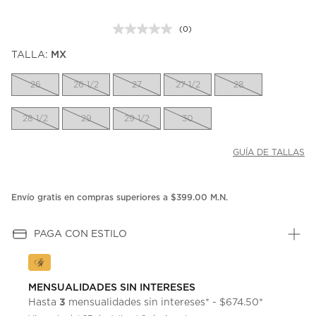
(0)
Sin
puntuación.
TALLA:
MX
Enlace
en
la
26
26 1/2
27
27 1/2
28
misma
página.
28 1/2
29
29 1/2
30
GUÍA DE TALLAS
Envío gratis en compras superiores a $399.00 M.N.
PAGA CON ESTILO
MENSUALIDADES SIN INTERESES
3
Hasta
mensualidades sin intereses* - $674.50*