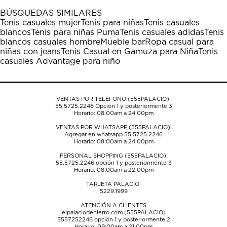
1
2
3
4
5
BÚSQUEDAS SIMILARES
estrella
estrellas.
estrellas.
estrellas.
estrellas.
Tenis casuales mujer
Tenis para niñas
Tenis casuales
Esta
Esta
Esta
Esta
Esta
blancos
Tenis para niñas Puma
Tenis casuales adidas
Tenis
acción
acción
acción
acción
acción
blancos casuales hombre
Mueble bar
Ropa casual para
abrirá
abrirá
abrirá
abrirá
abrirá
niñas con jeans
Tenis Casual en Gamuza para Niña
Tenis
el
el
el
el
el
casuales Advantage para niño
formulario
formulario
formulario
formulario
formulario
de
de
de
de
de
envío.
envío.
envío.
envío.
envío.
VENTAS POR TELÉFONO (555PALACIO):
55.5725.2246
Opción 1 y posteriormente 3
Horario: 08:00am a 24:00pm
VENTAS POR WHATSAPP (555PALACIO):
Agregar en whatsapp 55.5725.2246
Horario: 08:00am a 24:00pm
PERSONAL SHOPPING (555PALACIO):
55.5725.2246
opción 1 y posteriormente 3
Horario: 08:00am a 22:00pm
TARJETA PALACIO:
5229.1999
ATENCIÓN A CLIENTES
elpalaciodehierro.com (555PALACIO)
5557252246
opción 1 y posteriormente 2
Horario: 09:00am a 21:00pm