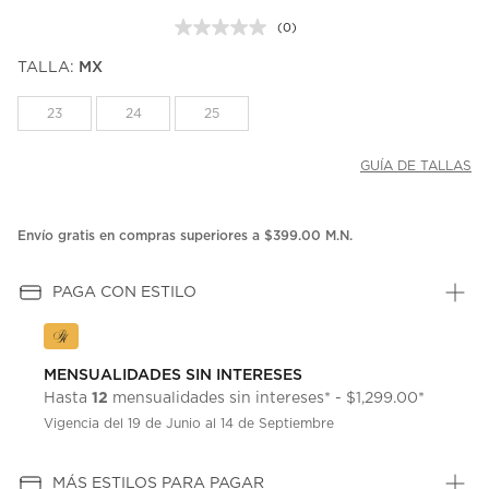
(0)
Sin
puntuación.
TALLA:
MX
Enlace
en
la
23
24
25
misma
página.
GUÍA DE TALLAS
Envío gratis en compras superiores a $399.00 M.N.
PAGA CON ESTILO
MENSUALIDADES SIN INTERESES
12
Hasta
mensualidades sin intereses* - $1,299.00*
Vigencia del 19 de Junio al 14 de Septiembre
MÁS ESTILOS PARA PAGAR