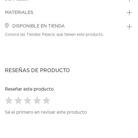
MATERIALES
DISPONIBLE EN TIENDA
Conoce las Tiendas Palacio que tienen este producto.
RESEÑAS DE PRODUCTO
Reseñar este producto
Seleccionar
Seleccionar
Seleccionar
Seleccionar
Seleccionar
Sé el primero en revisar este producto
para
para
para
para
para
calificar
calificar
calificar
calificar
calificar
el
el
el
el
el
artículo
artículo
artículo
artículo
artículo
con
con
con
con
con