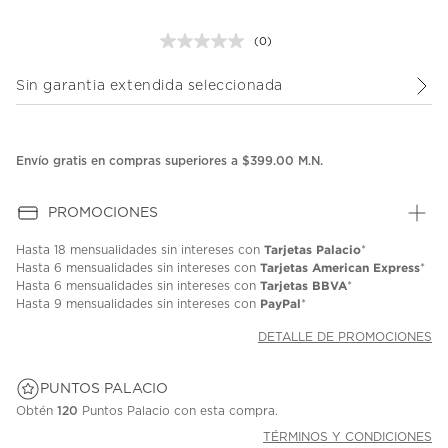
(0)
Sin
puntuación.
Enlace
Sin garantia extendida seleccionada
en
la
misma
página.
Envío gratis en compras superiores a $399.00 M.N.
PROMOCIONES
Tarjetas Palacio
Hasta
18 mensualidades
sin intereses con
*
Tarjetas American Express
Hasta
6 mensualidades
sin intereses con
*
Tarjetas BBVA
Hasta
6 mensualidades
sin intereses con
*
PayPal
Hasta
9 mensualidades
sin intereses con
*
DETALLE DE PROMOCIONES
PUNTOS PALACIO
Obtén
120
Puntos Palacio con esta compra.
TÉRMINOS Y CONDICIONES