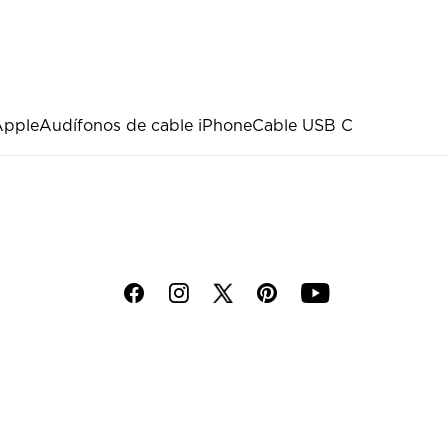
Apple
Audífonos de cable iPhone
Cable USB C
f
i
p
y