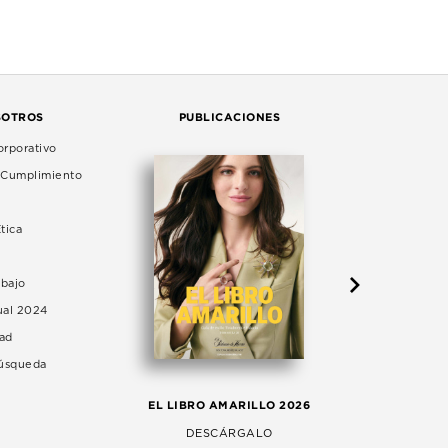
SOTROS
PUBLICACIONES
rporativo
e Cumplimiento
tica
abajo
ual 2024
dad
Búsqueda
LA 
EL LIBRO AMARILLO 2026
AG
DESCÁRGALO