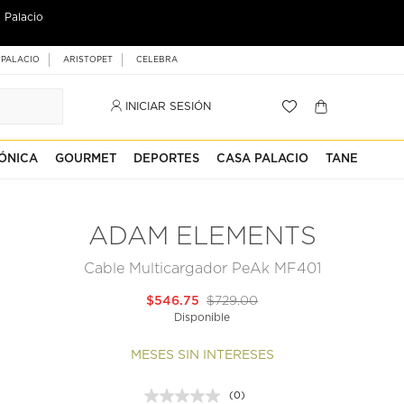
 Palacio
 PALACIO
ARISTOPET
CELEBRA
INICIAR SESIÓN
ÓNICA
GOURMET
DEPORTES
CASA PALACIO
TANE
ADAM ELEMENTS
Cable Multicargador PeAk MF401
$546.75
$729.00
Disponible
MESES SIN INTERESES
(0)
Sin