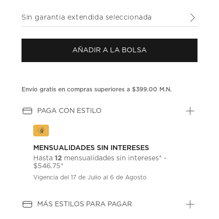
puntuación.
Enlace
Sin garantia extendida seleccionada
en
la
misma
página.
AÑADIR A LA BOLSA
Envío gratis en compras superiores a $399.00 M.N.
PAGA CON ESTILO
MENSUALIDADES SIN INTERESES
12
Hasta
mensualidades sin intereses* -
$546.75*
Vigencia del 17 de Julio al 6 de Agosto
MÁS ESTILOS PARA PAGAR