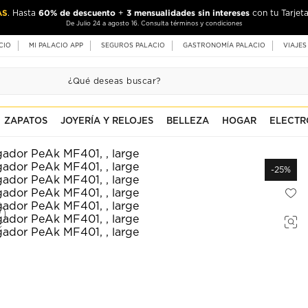
AS
60% de descuento
3 mensualidades sin intereses
. Hasta
+
con tu Tarjeta
De Julio 24 a agosto 16. Consulta términos y condiciones
CIO
MI PALACIO APP
SEGUROS PALACIO
GASTRONOMÍA PALACIO
VIAJES
ZAPATOS
JOYERÍA Y RELOJES
BELLEZA
HOGAR
ELECTR
-25%