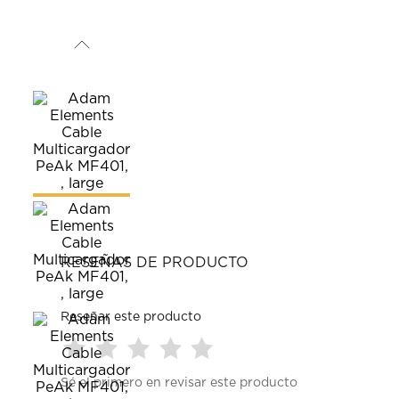
RESEÑAS DE PRODUCTO
Reseñar este producto
Seleccionar
Seleccionar
Seleccionar
Seleccionar
Seleccionar
Sé el primero en revisar este producto
para
para
para
para
para