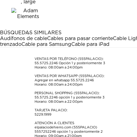
calificar
calificar
calificar
calificar
calificar
el
el
el
el
el
artículo
artículo
artículo
artículo
artículo
con
con
con
con
con
1
2
3
4
5
estrella
estrellas.
estrellas.
estrellas.
estrellas.
BÚSQUEDAS SIMILARES
Esta
Esta
Esta
Esta
Esta
Audífonos de cable
Cables para pasar corriente
Cable Lig
acción
acción
acción
acción
acción
trenzado
Cable para Samsung
Cable para iPad
abrirá
abrirá
abrirá
abrirá
abrirá
el
el
el
el
el
formulario
formulario
formulario
formulario
formulario
VENTAS POR TELÉFONO (555PALACIO):
55.5725.2246
Opción 1 y posteriormente 3
de
de
de
de
de
Horario: 08:00am a 24:00pm
envío.
envío.
envío.
envío.
envío.
VENTAS POR WHATSAPP (555PALACIO):
Agregar en whatsapp 55.5725.2246
Horario: 08:00am a 24:00pm
PERSONAL SHOPPING (555PALACIO):
55.5725.2246
opción 1 y posteriormente 3
Horario: 08:00am a 22:00pm
TARJETA PALACIO:
5229.1999
ATENCIÓN A CLIENTES
elpalaciodehierro.com (555PALACIO)
5557252246
opción 1 y posteriormente 2
Horario: 09:00am a 21:00pm