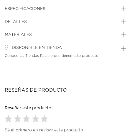
ESPECIFICACIONES
DETALLES
MATERIALES
DISPONIBLE EN TIENDA
Conoce las Tiendas Palacio que tienen este producto.
RESEÑAS DE PRODUCTO
Reseñar este producto
Seleccionar
Seleccionar
Seleccionar
Seleccionar
Seleccionar
Sé el primero en revisar este producto
para
para
para
para
para