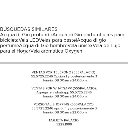
calificar
calificar
calificar
calificar
calificar
el
el
el
el
el
artículo
artículo
artículo
artículo
artículo
con
con
con
con
con
1
2
3
4
5
BÚSQUEDAS SIMILARES
estrella
estrellas.
estrellas.
estrellas.
estrellas.
Acqua di Gio profundo
Acqua di Gio parfum
Luces para
Esta
Esta
Esta
Esta
Esta
bicicleta
Vela LED
Velas para pastel
Acqua di gio
acción
acción
acción
acción
acción
perfume
Acqua di Gio hombre
Vela unisex
Vela de Lujo
abrirá
abrirá
abrirá
abrirá
abrirá
para el Hogar
Vela aromática Oxygen
el
el
el
el
el
formulario
formulario
formulario
formulario
formulario
de
de
de
de
de
envío.
envío.
envío.
envío.
envío.
VENTAS POR TELÉFONO (555PALACIO):
55.5725.2246
Opción 1 y posteriormente 3
Horario: 08:00am a 24:00pm
VENTAS POR WHATSAPP (555PALACIO):
Agregar en whatsapp 55.5725.2246
Horario: 08:00am a 24:00pm
PERSONAL SHOPPING (555PALACIO):
55.5725.2246
opción 1 y posteriormente 3
Horario: 08:00am a 22:00pm
TARJETA PALACIO:
5229.1999