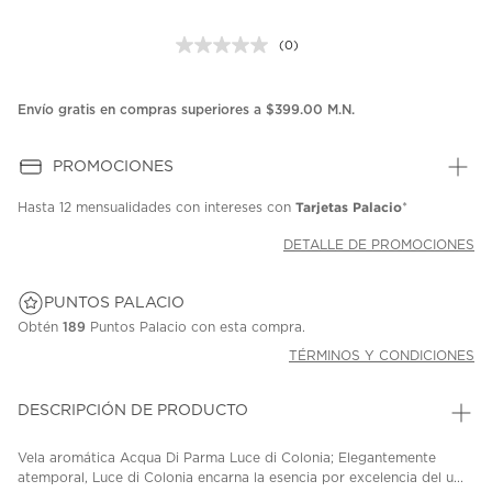
(0)
Sin
puntuación.
Enlace
en
Envío gratis en compras superiores a $399.00 M.N.
la
misma
página.
PROMOCIONES
Tarjetas Palacio
Hasta
12 mensualidades
con intereses con
*
DETALLE DE PROMOCIONES
PUNTOS PALACIO
Obtén
189
Puntos Palacio con esta compra.
TÉRMINOS Y CONDICIONES
DESCRIPCIÓN DE PRODUCTO
Vela aromática Acqua Di Parma Luce di Colonia; Elegantemente
atemporal, Luce di Colonia encarna la esencia por excelencia del u...