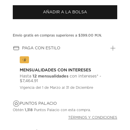
puntuación.
Enlace
AÑADIR A LA BOLSA
en
la
misma
página.
Envío gratis en compras superiores a $399.00 M.N.
PAGA CON ESTILO
MENSUALIDADES CON INTERESES
12 mensualidades
Hasta
con intereses* -
$7,464.91
Vigencia del 1 de Marzo al 31 de Diciembre
PUNTOS PALACIO
Obtén
1,318
Puntos Palacio con esta compra.
TÉRMINOS Y CONDICIONES