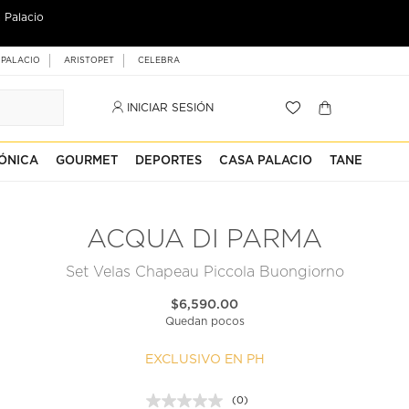
 Palacio
 PALACIO
ARISTOPET
CELEBRA
INICIAR SESIÓN
ÓNICA
GOURMET
DEPORTES
CASA PALACIO
TANE
ACQUA DI PARMA
Set Velas Chapeau Piccola Buongiorno
$6,590.00
Quedan pocos
EXCLUSIVO EN PH
(0)
Sin