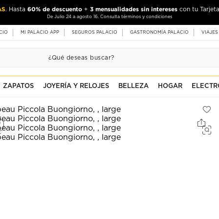
AS
60% de descuento
3 mensualidades sin intereses
. Hasta
+
con tu Tarjeta
De Julio 24 a agosto 16. Consulta términos y condiciones
CIO
MI PALACIO APP
SEGUROS PALACIO
GASTRONOMÍA PALACIO
VIAJES
ZAPATOS
JOYERÍA Y RELOJES
BELLEZA
HOGAR
ELECTR