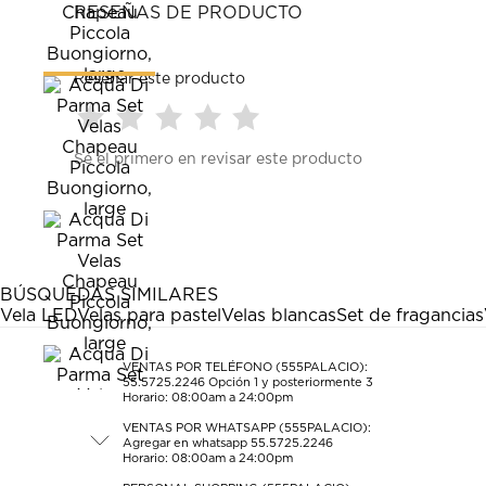
RESEÑAS DE PRODUCTO
Reseñar este producto
Seleccionar
Seleccionar
Seleccionar
Seleccionar
Seleccionar
Sé el primero en revisar este producto
para
para
para
para
para
calificar
calificar
calificar
calificar
calificar
el
el
el
el
el
artículo
artículo
artículo
artículo
artículo
con
con
con
con
con
1
2
3
4
5
estrella
estrellas.
estrellas.
estrellas.
estrellas.
BÚSQUEDAS SIMILARES
Esta
Esta
Esta
Esta
Esta
Vela LED
Velas para pastel
Velas blancas
Set de fragancias
acción
acción
acción
acción
acción
abrirá
abrirá
abrirá
abrirá
abrirá
el
el
el
el
el
VENTAS POR TELÉFONO (555PALACIO):
55.5725.2246
Opción 1 y posteriormente 3
formulario
formulario
formulario
formulario
formulario
Horario: 08:00am a 24:00pm
de
de
de
de
de
envío.
envío.
envío.
envío.
envío.
VENTAS POR WHATSAPP (555PALACIO):
Agregar en whatsapp 55.5725.2246
Horario: 08:00am a 24:00pm