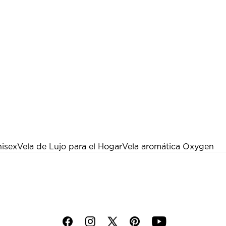
nisex
Vela de Lujo para el Hogar
Vela aromática Oxygen
f
i
p
y