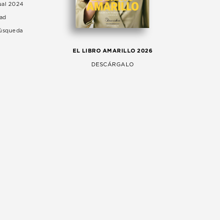
ual 2024
dad
Búsqueda
LA 
EL LIBRO AMARILLO 2026
AG
DESCÁRGALO