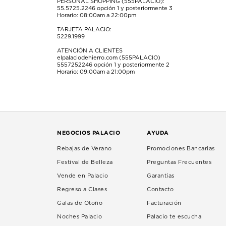
PERSONAL SHOPPING (555PALACIO):
55.5725.2246
opción 1 y posteriormente 3
Horario: 08:00am a 22:00pm
TARJETA PALACIO:
5229.1999
ATENCIÓN A CLIENTES
elpalaciodehierro.com (555PALACIO)
5557252246
opción 1 y posteriormente 2
Horario: 09:00am a 21:00pm
NEGOCIOS PALACIO
AYUDA
Rebajas de Verano
Promociones Bancarias
Festival de Belleza
Preguntas Frecuentes
Vende en Palacio
Garantías
Regreso a Clases
Contacto
Galas de Otoño
Facturación
Noches Palacio
Palacio te escucha