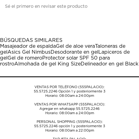
Seleccionar
Seleccionar
Seleccionar
Seleccionar
Seleccionar
Sé el primero en revisar este producto
para
para
para
para
para
calificar
calificar
calificar
calificar
calificar
el
el
el
el
el
artículo
artículo
artículo
artículo
artículo
con
con
con
con
con
1
2
3
4
5
BÚSQUEDAS SIMILARES
estrella
estrellas.
estrellas.
estrellas.
estrellas.
Masajeador de espalda
Gel de aloe vera
Taloneras de
Esta
Esta
Esta
Esta
Esta
gel
Asics Gel Nimbus
Desodorante en gel
Lapiceros de
acción
acción
acción
acción
acción
gel
Gel de romero
Protector solar SPF 50 para
abrirá
abrirá
abrirá
abrirá
abrirá
rostro
Almohada de gel King Size
Delineador en gel Black
el
el
el
el
el
formulario
formulario
formulario
formulario
formulario
de
de
de
de
de
envío.
envío.
envío.
envío.
envío.
VENTAS POR TELÉFONO (555PALACIO):
55.5725.2246
Opción 1 y posteriormente 3
Horario: 08:00am a 24:00pm
VENTAS POR WHATSAPP (555PALACIO):
Agregar en whatsapp 55.5725.2246
Horario: 08:00am a 24:00pm
PERSONAL SHOPPING (555PALACIO):
55.5725.2246
opción 1 y posteriormente 3
Horario: 08:00am a 22:00pm