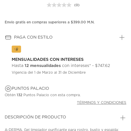
(0)
Sin
puntuación.
Enlace
en
Envío gratis en compras superiores a $399.00 M.N.
la
misma
página.
PAGA CON ESTILO
MENSUALIDADES CON INTERESES
12 mensualidades
Hasta
con intereses* - $747.62
Vigencia del 1 de Marzo al 31 de Diciembre
PUNTOS PALACIO
Obtén
132
Puntos Palacio con esta compra.
TÉRMINOS Y CONDICIONES
DESCRIPCIÓN DE PRODUCTO
A-DERMA, Gel limpiador purificante para rostro, busto y espalda;