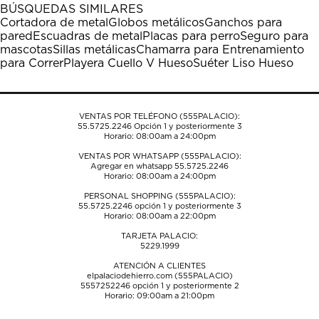
1
2
3
4
5
BÚSQUEDAS SIMILARES
estrella
estrellas.
estrellas.
estrellas.
estrellas.
Cortadora de metal
Globos metálicos
Ganchos para
Esta
Esta
Esta
Esta
Esta
pared
Escuadras de metal
Placas para perro
Seguro para
acción
acción
acción
acción
acción
mascotas
Sillas metálicas
Chamarra para Entrenamiento
abrirá
abrirá
abrirá
abrirá
abrirá
para Correr
Playera Cuello V Hueso
Suéter Liso Hueso
el
el
el
el
el
formulario
formulario
formulario
formulario
formulario
de
de
de
de
de
envío.
envío.
envío.
envío.
envío.
VENTAS POR TELÉFONO (555PALACIO):
55.5725.2246
Opción 1 y posteriormente 3
Horario: 08:00am a 24:00pm
VENTAS POR WHATSAPP (555PALACIO):
Agregar en whatsapp 55.5725.2246
Horario: 08:00am a 24:00pm
PERSONAL SHOPPING (555PALACIO):
55.5725.2246
opción 1 y posteriormente 3
Horario: 08:00am a 22:00pm
TARJETA PALACIO:
5229.1999
ATENCIÓN A CLIENTES
elpalaciodehierro.com (555PALACIO)
5557252246
opción 1 y posteriormente 2
Horario: 09:00am a 21:00pm