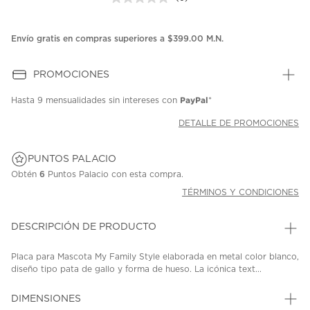
Sin
puntuación.
Enlace
en
Envío gratis en compras superiores a $399.00 M.N.
la
misma
página.
PROMOCIONES
PayPal
Hasta
9 mensualidades
sin intereses con
*
DETALLE DE PROMOCIONES
PUNTOS PALACIO
Obtén
6
Puntos Palacio con esta compra.
TÉRMINOS Y CONDICIONES
DESCRIPCIÓN DE PRODUCTO
Placa para Mascota My Family Style elaborada en metal color blanco,
diseño tipo pata de gallo y forma de hueso. La icónica text...
DIMENSIONES