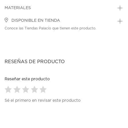
MATERIALES
DISPONIBLE EN TIENDA
Conoce las Tiendas Palacio que tienen este producto.
RESEÑAS DE PRODUCTO
Reseñar este producto
Seleccionar
Seleccionar
Seleccionar
Seleccionar
Seleccionar
Sé el primero en revisar este producto
para
para
para
para
para
calificar
calificar
calificar
calificar
calificar
el
el
el
el
el
artículo
artículo
artículo
artículo
artículo
con
con
con
con
con