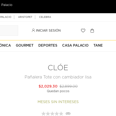
 Palacio
 PALACIO
ARISTOPET
CELEBRA
INICIAR SESIÓN
ÓNICA
GOURMET
DEPORTES
CASA PALACIO
TANE
CLÓE
Pañalera Tote con cambiador lisa
$2,029.30
$2,899.00
Quedan pocos
MESES SIN INTERESES
(0)
Sin