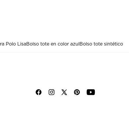
ra Polo Lisa
Bolso tote en color azul
Bolso tote sintético
f
i
p
y