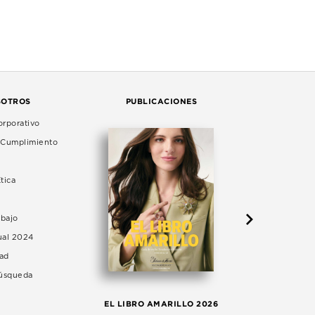
SOTROS
PUBLICACIONES
rporativo
e Cumplimiento
tica
abajo
ual 2024
dad
Búsqueda
LA 
EL LIBRO AMARILLO 2026
AG