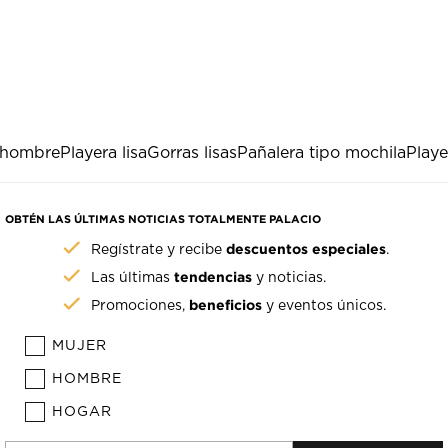
 hombre
Playera lisa
Gorras lisas
Pañalera tipo mochila
Playe
OBTÉN LAS ÚLTIMAS NOTICIAS TOTALMENTE PALACIO
descuentos especiales
Regístrate y recibe
.
tendencias
Las últimas
y noticias.
beneficios
Promociones,
y eventos únicos.
MUJER
HOMBRE
HOGAR