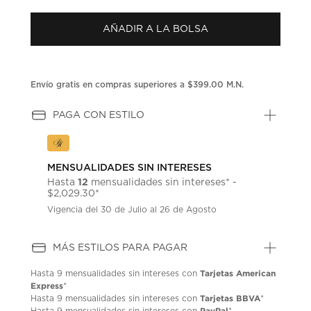
puntuación.
Enlace
AÑADIR A LA BOLSA
en
la
misma
página.
Envío gratis en compras superiores a $399.00 M.N.
PAGA CON ESTILO
MENSUALIDADES SIN INTERESES
12
Hasta
mensualidades sin intereses* -
$2,029.30*
Vigencia del 30 de Julio al 26 de Agosto
MÁS ESTILOS PARA PAGAR
Tarjetas American
Hasta
9 mensualidades
sin intereses con
Express
*
Tarjetas BBVA
Hasta
9 mensualidades
sin intereses con
*
PayPal
Hasta
9 mensualidades
sin intereses con
*