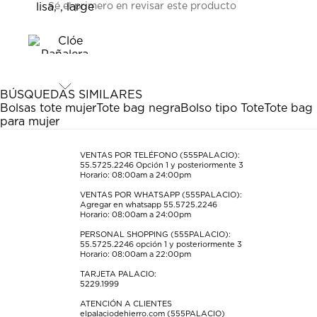
Sé el primero en revisar este producto
para
para
para
para
para
calificar
calificar
calificar
calificar
calificar
el
el
el
el
el
artículo
artículo
artículo
artículo
artículo
con
con
con
con
con
1
2
3
4
5
estrella
estrellas.
estrellas.
estrellas.
estrellas.
BÚSQUEDAS SIMILARES
Esta
Esta
Esta
Esta
Esta
Bolsas tote mujer
Tote bag negra
Bolso tipo Tote
Tote bag
acción
acción
acción
acción
acción
para mujer
abrirá
abrirá
abrirá
abrirá
abrirá
el
el
el
el
el
formulario
formulario
formulario
formulario
formulario
VENTAS POR TELÉFONO (555PALACIO):
55.5725.2246
Opción 1 y posteriormente 3
de
de
de
de
de
Horario: 08:00am a 24:00pm
envío.
envío.
envío.
envío.
envío.
VENTAS POR WHATSAPP (555PALACIO):
Agregar en whatsapp 55.5725.2246
Horario: 08:00am a 24:00pm
PERSONAL SHOPPING (555PALACIO):
55.5725.2246
opción 1 y posteriormente 3
Horario: 08:00am a 22:00pm
TARJETA PALACIO:
5229.1999
ATENCIÓN A CLIENTES
elpalaciodehierro.com (555PALACIO)