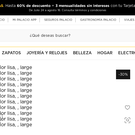
AS
60% de descuento
3 mensualidades sin intereses
. Hasta
+
con tu Tarjeta
De Julio 24 a agosto 16. Consulta términos y condiciones
CIO
MI PALACIO APP
SEGUROS PALACIO
GASTRONOMÍA PALACIO
VIAJES
ZAPATOS
JOYERÍA Y RELOJES
BELLEZA
HOGAR
ELECTR
-30%