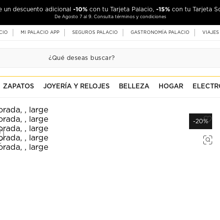
-10%
-15%
de un descuento adicional
con tu Tarjeta Palacio,
con tu Tarjeta S
De Agosto 7 al 9. Consulta términos y condiciones
CIO
MI PALACIO APP
SEGUROS PALACIO
GASTRONOMÍA PALACIO
VIAJES
ZAPATOS
JOYERÍA Y RELOJES
BELLEZA
HOGAR
ELECTR
-20%