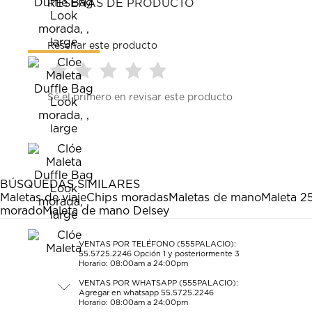
RESEÑAS DE PRODUCTO
Reseñar este producto
Seleccionar
Seleccionar
Seleccionar
Seleccionar
Seleccionar
Sé el primero en revisar este producto
para
para
para
para
para
calificar
calificar
calificar
calificar
calificar
el
el
el
el
el
artículo
artículo
artículo
artículo
artículo
con
con
con
con
con
1
2
3
4
5
estrella
estrellas.
estrellas.
estrellas.
estrellas.
BÚSQUEDAS SIMILARES
Esta
Esta
Esta
Esta
Esta
Maletas de viaje
Chips moradas
Maletas de mano
Maleta 2
acción
acción
acción
acción
acción
morado
Maleta de mano Delsey
abrirá
abrirá
abrirá
abrirá
abrirá
el
el
el
el
el
formulario
formulario
formulario
formulario
formulario
VENTAS POR TELÉFONO (555PALACIO):
55.5725.2246
Opción 1 y posteriormente 3
de
de
de
de
de
Horario: 08:00am a 24:00pm
envío.
envío.
envío.
envío.
envío.
VENTAS POR WHATSAPP (555PALACIO):
Agregar en whatsapp 55.5725.2246
Horario: 08:00am a 24:00pm