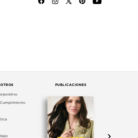
f
i
p
y
SOTROS
PUBLICACIONES
rporativo
e Cumplimiento
tica
abajo