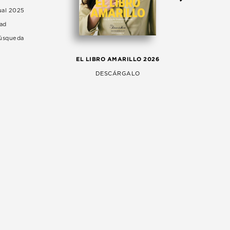
ual 2025
dad
Búsqueda
LA 
EL LIBRO AMARILLO 2026
AG
DESCÁRGALO