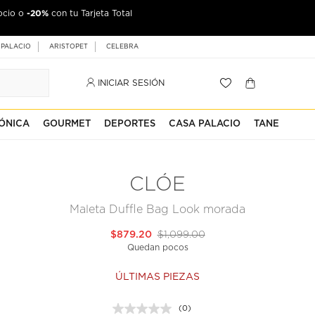
-20%
ocio o
con tu Tarjeta Total
 PALACIO
ARISTOPET
CELEBRA
INICIAR SESIÓN
ÓNICA
GOURMET
DEPORTES
CASA PALACIO
TANE
CLÓE
Maleta Duffle Bag Look morada
$879.20
$1,099.00
Quedan pocos
ÚLTIMAS PIEZAS
(0)
Sin