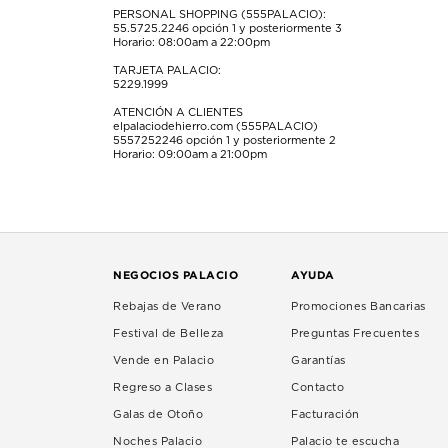
PERSONAL SHOPPING (555PALACIO):
55.5725.2246
opción 1 y posteriormente 3
Horario: 08:00am a 22:00pm
TARJETA PALACIO:
5229.1999
ATENCIÓN A CLIENTES
elpalaciodehierro.com (555PALACIO)
5557252246
opción 1 y posteriormente 2
Horario: 09:00am a 21:00pm
NEGOCIOS PALACIO
AYUDA
Rebajas de Verano
Promociones Bancarias
Festival de Belleza
Preguntas Frecuentes
Vende en Palacio
Garantías
Regreso a Clases
Contacto
Galas de Otoño
Facturación
Noches Palacio
Palacio te escucha