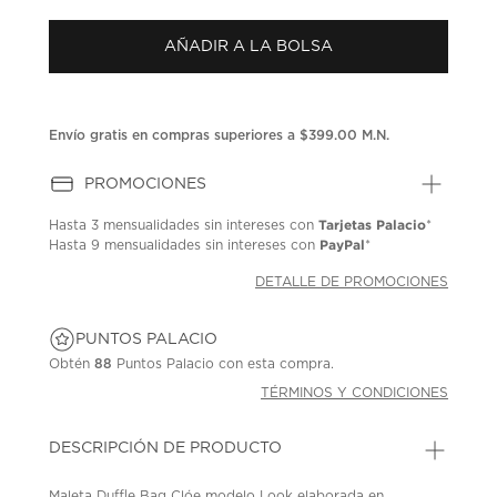
puntuación.
Enlace
AÑADIR A LA BOLSA
en
la
misma
página.
Envío gratis en compras superiores a $399.00 M.N.
PROMOCIONES
Tarjetas Palacio
Hasta
3 mensualidades
sin intereses con
*
PayPal
Hasta
9 mensualidades
sin intereses con
*
DETALLE DE PROMOCIONES
PUNTOS PALACIO
Obtén
88
Puntos Palacio con esta compra.
TÉRMINOS Y CONDICIONES
DESCRIPCIÓN DE PRODUCTO
Maleta Duffle Bag Clóe modelo Look elaborada en