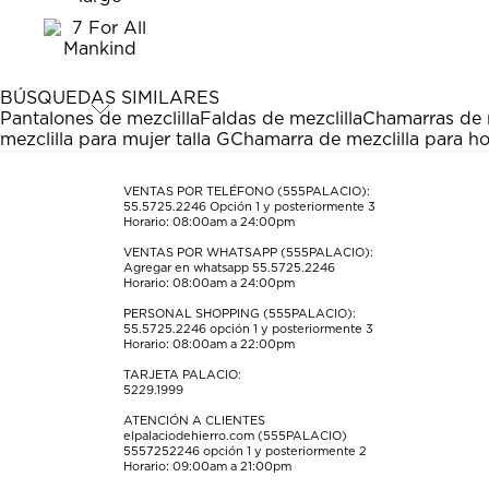
el
el
el
el
el
artículo
artículo
artículo
artículo
artículo
con
con
con
con
con
1
2
3
4
5
estrella
estrellas.
estrellas.
estrellas.
estrellas.
BÚSQUEDAS SIMILARES
Esta
Esta
Esta
Esta
Esta
Pantalones de mezclilla
Faldas de mezclilla
Chamarras de m
acción
acción
acción
acción
acción
mezclilla para mujer talla G
Chamarra de mezclilla para ho
abrirá
abrirá
abrirá
abrirá
abrirá
el
el
el
el
el
formulario
formulario
formulario
formulario
formulario
VENTAS POR TELÉFONO (555PALACIO):
55.5725.2246
Opción 1 y posteriormente 3
de
de
de
de
de
Horario: 08:00am a 24:00pm
envío.
envío.
envío.
envío.
envío.
VENTAS POR WHATSAPP (555PALACIO):
Agregar en whatsapp 55.5725.2246
Horario: 08:00am a 24:00pm
PERSONAL SHOPPING (555PALACIO):
55.5725.2246
opción 1 y posteriormente 3
Horario: 08:00am a 22:00pm
TARJETA PALACIO:
5229.1999
ATENCIÓN A CLIENTES
elpalaciodehierro.com (555PALACIO)
5557252246
opción 1 y posteriormente 2
Horario: 09:00am a 21:00pm