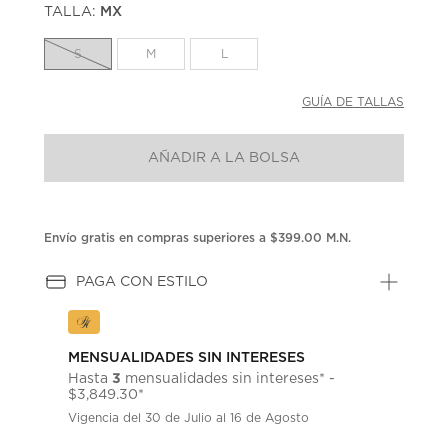
TALLA:
MX
Enlace
en
la
S
M
L
misma
página.
GUÍA DE TALLAS
AÑADIR A LA BOLSA
Envío gratis en compras superiores a $399.00 M.N.
PAGA CON ESTILO
MENSUALIDADES SIN INTERESES
3
Hasta
mensualidades sin intereses* -
$3,849.30*
Vigencia del 30 de Julio al 16 de Agosto