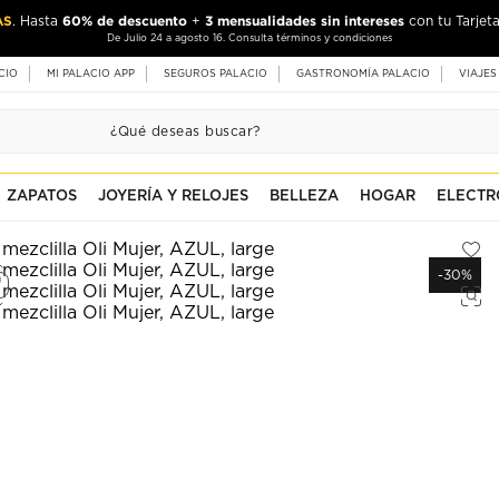
AS
60% de descuento
3 mensualidades sin intereses
. Hasta
+
con tu Tarjeta
De Julio 24 a agosto 16. Consulta términos y condiciones
CIO
MI PALACIO APP
SEGUROS PALACIO
GASTRONOMÍA PALACIO
VIAJES
ZAPATOS
JOYERÍA Y RELOJES
BELLEZA
HOGAR
ELECTR
-30%