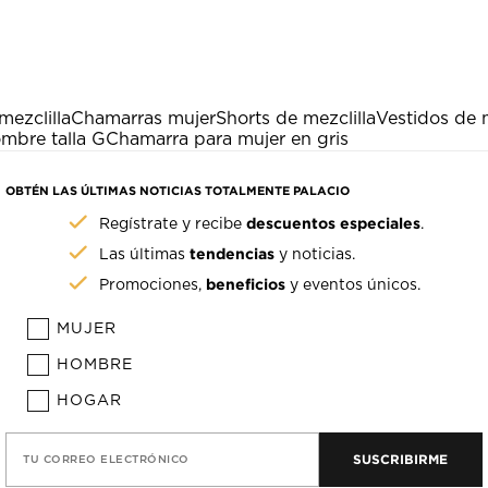
ezclilla
Chamarras mujer
Shorts de mezclilla
Vestidos de m
mbre talla G
Chamarra para mujer en gris
OBTÉN LAS ÚLTIMAS NOTICIAS TOTALMENTE PALACIO
descuentos especiales
Regístrate y recibe
.
tendencias
Las últimas
y noticias.
beneficios
Promociones,
y eventos únicos.
MUJER
HOMBRE
HOGAR
SUSCRIBIRME
TU CORREO ELECTRÓNICO