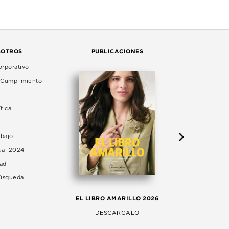
SOTROS
PUBLICACIONES
rporativo
e Cumplimiento
tica
abajo
ual 2024
dad
Búsqueda
LA 
EL LIBRO AMARILLO 2026
AG
DESCÁRGALO