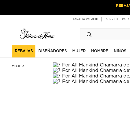
Ir
Ir
REBAJ
al
al
contenido
contenido
principal
de
TARJETA PALACIO
SERVICIOS PALA
pie
de
página
REBAJAS
DISEÑADORES
MUJER
HOMBRE
NIÑOS
MUJER