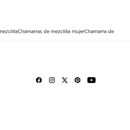
ezclilla
Chamarras de mezclilla mujer
Chamarra de
f
i
p
y