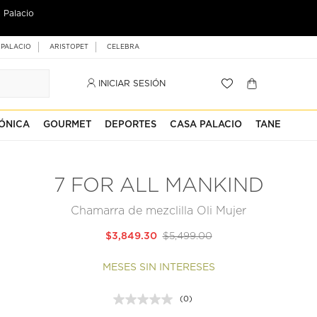
 Palacio
 PALACIO
ARISTOPET
CELEBRA
INICIAR SESIÓN
ÓNICA
GOURMET
DEPORTES
CASA PALACIO
TANE
7 FOR ALL MANKIND
Chamarra de mezclilla Oli Mujer
$3,849.30
$5,499.00
MESES SIN INTERESES
(0)
Sin
puntuación.