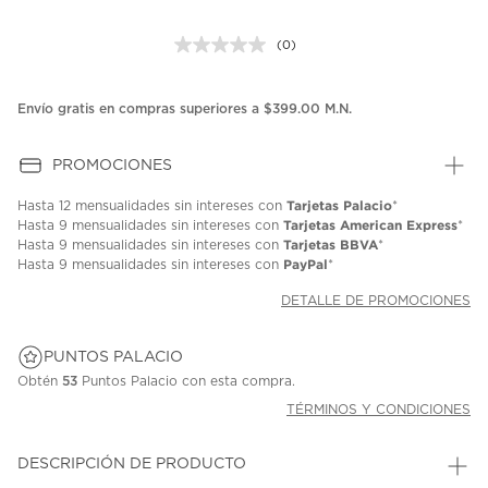
(0)
Sin
puntuación.
Enlace
en
Envío gratis en compras superiores a $399.00 M.N.
la
misma
página.
PROMOCIONES
Tarjetas Palacio
Hasta
12 mensualidades
sin intereses con
*
Tarjetas American Express
Hasta
9 mensualidades
sin intereses con
*
Tarjetas BBVA
Hasta
9 mensualidades
sin intereses con
*
PayPal
Hasta
9 mensualidades
sin intereses con
*
DETALLE DE PROMOCIONES
PUNTOS PALACIO
Obtén
53
Puntos Palacio con esta compra.
TÉRMINOS Y CONDICIONES
DESCRIPCIÓN DE PRODUCTO