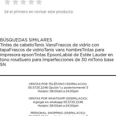
Seleccionar
Seleccionar
Seleccionar
Seleccionar
Seleccionar
Sé el primero en revisar este producto
para
para
para
para
para
calificar
calificar
calificar
calificar
calificar
el
el
el
el
el
artículo
artículo
artículo
artículo
artículo
con
con
con
con
con
1
2
3
4
5
BÚSQUEDAS SIMILARES
estrella
estrellas.
estrellas.
estrellas.
estrellas.
Tintes de cabello
Tenis Vans
Frascos de vidrio con
Esta
Esta
Esta
Esta
Esta
tapa
Frascos de vidrio
Tenis vans hombre
Tintas para
acción
acción
acción
acción
acción
impresora epson
Tintas Epson
Labial de Estée Lauder en
abrirá
abrirá
abrirá
abrirá
abrirá
tono rosa
Suero para Imperfecciones de 30 ml
Tono base
el
el
el
el
el
5N
formulario
formulario
formulario
formulario
formulario
de
de
de
de
de
envío.
envío.
envío.
envío.
envío.
VENTAS POR TELÉFONO (555PALACIO):
55.5725.2246
Opción 1 y posteriormente 3
Horario: 08:00am a 24:00pm
VENTAS POR WHATSAPP (555PALACIO):
Agregar en whatsapp 55.5725.2246
Horario: 08:00am a 24:00pm
PERSONAL SHOPPING (555PALACIO):