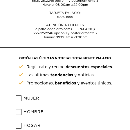
55.5725.2246
opción 1 y posteriormente 3
Horario: 08:00am a 22:00pm
TARJETA PALACIO:
5229.1999
ATENCIÓN A CLIENTES
elpalaciodehierro.com (555PALACIO)
5557252246
opción 1 y posteriormente 2
Horario: 09:00am a 21:00pm
OBTÉN LAS ÚLTIMAS NOTICIAS TOTALMENTE PALACIO
descuentos especiales
Regístrate y recibe
.
tendencias
Las últimas
y noticias.
beneficios
Promociones,
y eventos únicos.
MUJER
HOMBRE
HOGAR