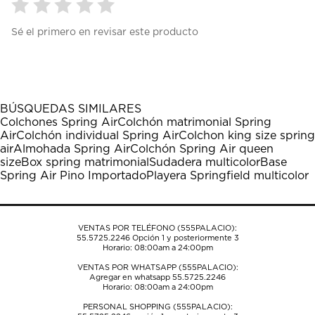
Seleccionar
Seleccionar
Seleccionar
Seleccionar
Seleccionar
Sé el primero en revisar este producto
para
para
para
para
para
calificar
calificar
calificar
calificar
calificar
el
el
el
el
el
artículo
artículo
artículo
artículo
artículo
con
con
con
con
con
1
2
3
4
5
BÚSQUEDAS SIMILARES
estrella
estrellas.
estrellas.
estrellas.
estrellas.
Colchones Spring Air
Colchón matrimonial Spring
Esta
Esta
Esta
Esta
Esta
Air
Colchón individual Spring Air
Colchon king size spring
acción
acción
acción
acción
acción
air
Almohada Spring Air
Colchón Spring Air queen
abrirá
abrirá
abrirá
abrirá
abrirá
size
Box spring matrimonial
Sudadera multicolor
Base
el
el
el
el
el
Spring Air Pino Importado
Playera Springfield multicolor
formulario
formulario
formulario
formulario
formulario
de
de
de
de
de
envío.
envío.
envío.
envío.
envío.
VENTAS POR TELÉFONO (555PALACIO):
55.5725.2246
Opción 1 y posteriormente 3
Horario: 08:00am a 24:00pm
VENTAS POR WHATSAPP (555PALACIO):
Agregar en whatsapp 55.5725.2246
Horario: 08:00am a 24:00pm
PERSONAL SHOPPING (555PALACIO):