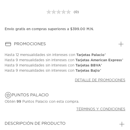
(0)
Sin
puntuación.
Enlace
en
Envío gratis en compras superiores a $399.00 M.N.
la
misma
página.
PROMOCIONES
Tarjetas Palacio
Hasta
12 mensualidades
sin intereses con
*
Tarjetas American Express
Hasta
9 mensualidades
sin intereses con
*
Tarjetas BBVA
Hasta
9 mensualidades
sin intereses con
*
Tarjetas Bajio
Hasta
9 mensualidades
sin intereses con
*
DETALLE DE PROMOCIONES
PUNTOS PALACIO
Obtén
99
Puntos Palacio con esta compra.
TÉRMINOS Y CONDICIONES
DESCRIPCIÓN DE PRODUCTO