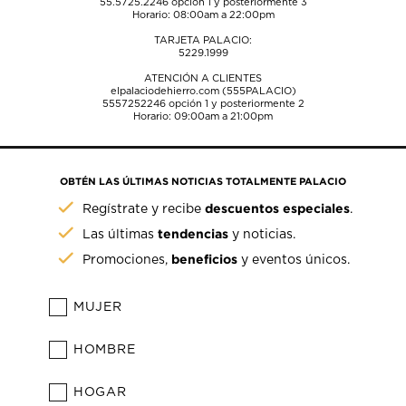
55.5725.2246
opción 1 y posteriormente 3
Horario: 08:00am a 22:00pm
TARJETA PALACIO:
5229.1999
ATENCIÓN A CLIENTES
elpalaciodehierro.com (555PALACIO)
5557252246
opción 1 y posteriormente 2
Horario: 09:00am a 21:00pm
OBTÉN LAS ÚLTIMAS NOTICIAS TOTALMENTE PALACIO
descuentos especiales
Regístrate y recibe
.
tendencias
Las últimas
y noticias.
beneficios
Promociones,
y eventos únicos.
MUJER
HOMBRE
HOGAR