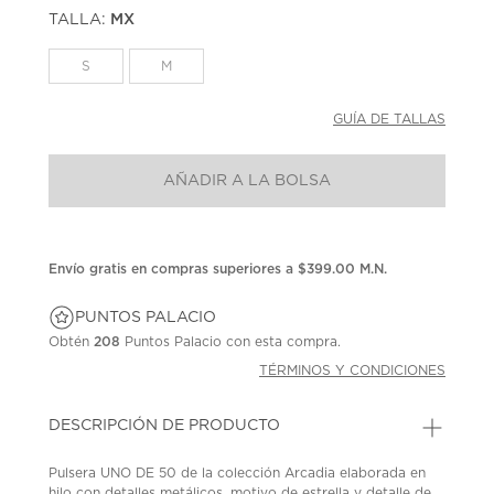
puntuación.
TALLA:
MX
Enlace
en
la
S
M
misma
página.
GUÍA DE TALLAS
AÑADIR A LA BOLSA
Envío gratis en compras superiores a $399.00 M.N.
PUNTOS PALACIO
Obtén
208
Puntos Palacio con esta compra.
TÉRMINOS Y CONDICIONES
DESCRIPCIÓN DE PRODUCTO
Pulsera UNO DE 50 de la colección Arcadia elaborada en
hilo con detalles metálicos, motivo de estrella y detalle de