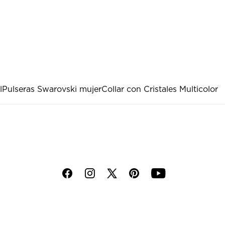
l
Pulseras Swarovski mujer
Collar con Cristales Multicolor
f
i
p
y