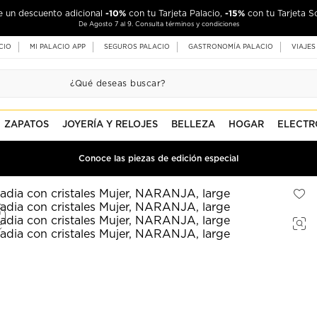
-10%
-15%
de un descuento adicional
con tu Tarjeta Palacio,
con tu Tarjeta S
De Agosto 7 al 9. Consulta términos y condiciones
CIO
MI PALACIO APP
SEGUROS PALACIO
GASTRONOMÍA PALACIO
VIAJES
ZAPATOS
JOYERÍA Y RELOJES
BELLEZA
HOGAR
ELECTR
Conoce las piezas de edición especial