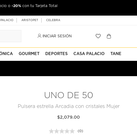
-20%
ocio o
con tu Tarjeta Total
 PALACIO
ARISTOPET
CELEBRA
INICIAR SESIÓN
ÓNICA
GOURMET
DEPORTES
CASA PALACIO
TANE
UNO DE 50
Pulsera estrella Arcadia con cristales Mujer
$2,079.00
(0)
Sin