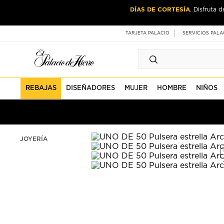
Ir
Ir
DÍAS DE CORTESÍA
. Disfruta 
al
al
contenido
contenido
principal
de
TARJETA PALACIO
SERVICIOS PALA
pie
de
página
REBAJAS
DISEÑADORES
MUJER
HOMBRE
NIÑOS
JOYERÍA