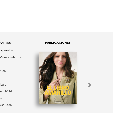
SOTROS
PUBLICACIONES
rporativo
e Cumplimiento
tica
abajo
ual 2024
dad
Búsqueda
LA 