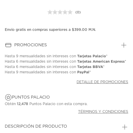
(0)
Sin
puntuación.
Enlace
en
Envío gratis en compras superiores a $399.00 M.N.
la
misma
página.
PROMOCIONES
Tarjetas Palacio
Hasta
9 mensualidades
sin intereses con
*
Tarjetas American Express
Hasta
6 mensualidades
sin intereses con
*
Tarjetas BBVA
Hasta
6 mensualidades
sin intereses con
*
PayPal
Hasta
9 mensualidades
sin intereses con
*
DETALLE DE PROMOCIONES
PUNTOS PALACIO
Obtén
12,478
Puntos Palacio con esta compra.
TÉRMINOS Y CONDICIONES
DESCRIPCIÓN DE PRODUCTO