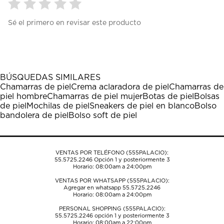
Seleccionar
Seleccionar
Seleccionar
Seleccionar
Seleccionar
Sé el primero en revisar este producto
para
para
para
para
para
calificar
calificar
calificar
calificar
calificar
el
el
el
el
el
artículo
artículo
artículo
artículo
artículo
con
con
con
con
con
1
2
3
4
5
BÚSQUEDAS SIMILARES
estrella
estrellas.
estrellas.
estrellas.
estrellas.
Chamarras de piel
Crema aclaradora de piel
Chamarras de
Esta
Esta
Esta
Esta
Esta
piel hombre
Chamarras de piel mujer
Botas de piel
Bolsas
acción
acción
acción
acción
acción
de piel
Mochilas de piel
Sneakers de piel en blanco
Bolso
abrirá
abrirá
abrirá
abrirá
abrirá
bandolera de piel
Bolso soft de piel
el
el
el
el
el
formulario
formulario
formulario
formulario
formulario
de
de
de
de
de
envío.
envío.
envío.
envío.
envío.
VENTAS POR TELÉFONO (555PALACIO):
55.5725.2246
Opción 1 y posteriormente 3
Horario: 08:00am a 24:00pm
VENTAS POR WHATSAPP (555PALACIO):
Agregar en whatsapp 55.5725.2246
Horario: 08:00am a 24:00pm
PERSONAL SHOPPING (555PALACIO):
55.5725.2246
opción 1 y posteriormente 3
Horario: 08:00am a 22:00pm