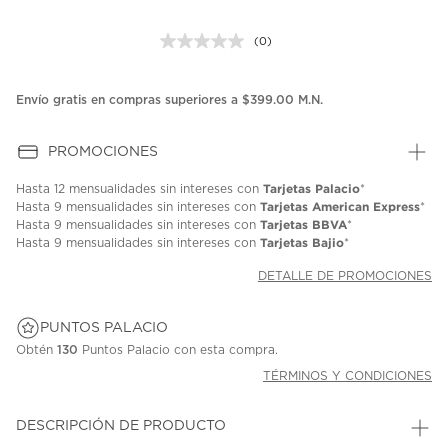
(0)
Sin
puntuación.
Enlace
en
Envío gratis en compras superiores a $399.00 M.N.
la
misma
página.
PROMOCIONES
Tarjetas Palacio
Hasta
12 mensualidades
sin intereses con
*
Tarjetas American Express
Hasta
9 mensualidades
sin intereses con
*
Tarjetas BBVA
Hasta
9 mensualidades
sin intereses con
*
Tarjetas Bajio
Hasta
9 mensualidades
sin intereses con
*
DETALLE DE PROMOCIONES
PUNTOS PALACIO
Obtén
130
Puntos Palacio con esta compra.
TÉRMINOS Y CONDICIONES
DESCRIPCIÓN DE PRODUCTO