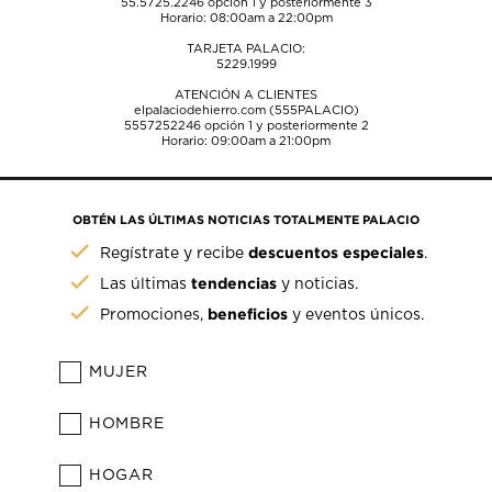
55.5725.2246
opción 1 y posteriormente 3
Horario: 08:00am a 22:00pm
TARJETA PALACIO:
5229.1999
ATENCIÓN A CLIENTES
elpalaciodehierro.com (555PALACIO)
5557252246
opción 1 y posteriormente 2
Horario: 09:00am a 21:00pm
OBTÉN LAS ÚLTIMAS NOTICIAS TOTALMENTE PALACIO
descuentos especiales
Regístrate y recibe
.
tendencias
Las últimas
y noticias.
beneficios
Promociones,
y eventos únicos.
MUJER
HOMBRE
HOGAR