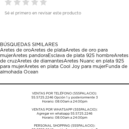
Seleccionar
Seleccionar
Seleccionar
Seleccionar
Seleccionar
Sé el primero en revisar este producto
para
para
para
para
para
calificar
calificar
calificar
calificar
calificar
el
el
el
el
el
artículo
artículo
artículo
artículo
artículo
con
con
con
con
con
1
2
3
4
5
BÚSQUEDAS SIMILARES
estrella
estrellas.
estrellas.
estrellas.
estrellas.
Aretes de oro
Aretes de plata
Aretes de oro para
Esta
Esta
Esta
Esta
Esta
mujer
Aretes pandora
Esclava de plata 925 hombre
Aretes
acción
acción
acción
acción
acción
de cruz
Aretes de diamantes
Aretes Nuanc en plata 925
abrirá
abrirá
abrirá
abrirá
abrirá
para mujer
Aretes en plata Cool Joy para mujer
Funda de
el
el
el
el
el
almohada Ocean
formulario
formulario
formulario
formulario
formulario
de
de
de
de
de
envío.
envío.
envío.
envío.
envío.
VENTAS POR TELÉFONO (555PALACIO):
55.5725.2246
Opción 1 y posteriormente 3
Horario: 08:00am a 24:00pm
VENTAS POR WHATSAPP (555PALACIO):
Agregar en whatsapp 55.5725.2246
Horario: 08:00am a 24:00pm
PERSONAL SHOPPING (555PALACIO):