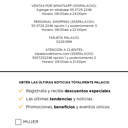
VENTAS POR WHATSAPP (555PALACIO):
Agregar en whatsapp 55.5725.2246
Horario: 08:00am a 24:00pm
PERSONAL SHOPPING (555PALACIO):
55.5725.2246
opción 1 y posteriormente 3
Horario: 08:00am a 22:00pm
TARJETA PALACIO:
5229.1999
ATENCIÓN A CLIENTES
elpalaciodehierro.com (555PALACIO)
5557252246
opción 1 y posteriormente 2
Horario: 09:00am a 21:00pm
OBTÉN LAS ÚLTIMAS NOTICIAS TOTALMENTE PALACIO
descuentos especiales
Regístrate y recibe
.
tendencias
Las últimas
y noticias.
beneficios
Promociones,
y eventos únicos.
MUJER