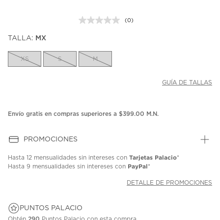
(0)
Sin
puntuación.
TALLA:
MX
Enlace
en
la
XS
S
M
misma
página.
GUÍA DE TALLAS
Envío gratis en compras superiores a $399.00 M.N.
PROMOCIONES
Tarjetas Palacio
Hasta
12 mensualidades
sin intereses con
*
PayPal
Hasta
9 mensualidades
sin intereses con
*
DETALLE DE PROMOCIONES
PUNTOS PALACIO
Obtén
290
Puntos Palacio con esta compra.