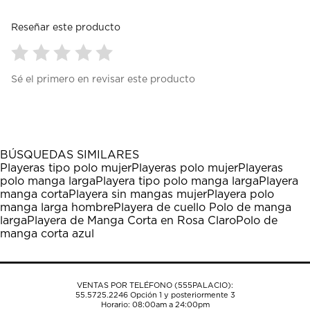
Reseñar este producto
Seleccionar
Seleccionar
Seleccionar
Seleccionar
Seleccionar
Sé el primero en revisar este producto
para
para
para
para
para
calificar
calificar
calificar
calificar
calificar
el
el
el
el
el
artículo
artículo
artículo
artículo
artículo
con
con
con
con
con
1
2
3
4
5
BÚSQUEDAS SIMILARES
estrella
estrellas.
estrellas.
estrellas.
estrellas.
Playeras tipo polo mujer
Playeras polo mujer
Playeras
Esta
Esta
Esta
Esta
Esta
polo manga larga
Playera tipo polo manga larga
Playera
acción
acción
acción
acción
acción
manga corta
Playera sin mangas mujer
Playera polo
abrirá
abrirá
abrirá
abrirá
abrirá
manga larga hombre
Playera de cuello Polo de manga
el
el
el
el
el
larga
Playera de Manga Corta en Rosa Claro
Polo de
formulario
formulario
formulario
formulario
formulario
manga corta azul
de
de
de
de
de
envío.
envío.
envío.
envío.
envío.
VENTAS POR TELÉFONO (555PALACIO):
55.5725.2246
Opción 1 y posteriormente 3
Horario: 08:00am a 24:00pm