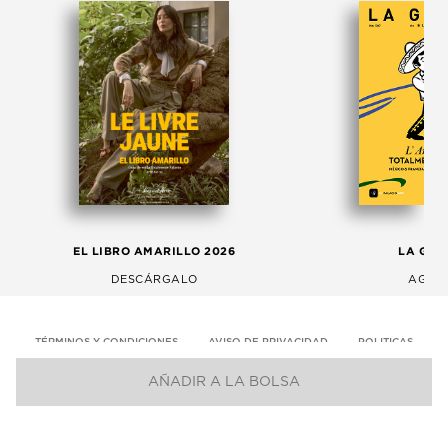
EL LIBRO AMARILLO 2026
LA GAC
DESCÁRGALO
AGOS
TÉRMINOS Y CONDICIONES
AVISO DE PRIVACIDAD
POLITICAS
AÑADIR A LA BOLSA