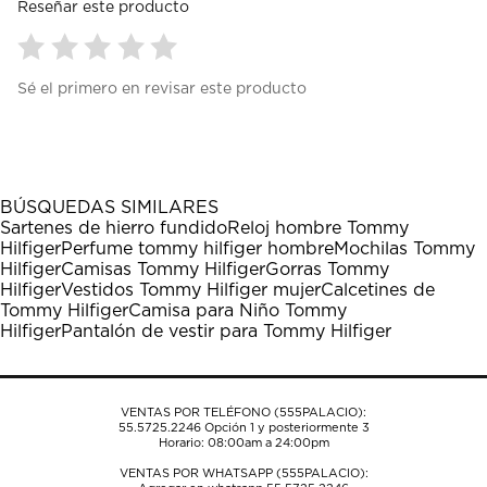
Reseñar este producto
Seleccionar
Seleccionar
Seleccionar
Seleccionar
Seleccionar
Sé el primero en revisar este producto
para
para
para
para
para
calificar
calificar
calificar
calificar
calificar
el
el
el
el
el
artículo
artículo
artículo
artículo
artículo
con
con
con
con
con
1
2
3
4
5
BÚSQUEDAS SIMILARES
estrella
estrellas.
estrellas.
estrellas.
estrellas.
Sartenes de hierro fundido
Reloj hombre Tommy
Esta
Esta
Esta
Esta
Esta
Hilfiger
Perfume tommy hilfiger hombre
Mochilas Tommy
acción
acción
acción
acción
acción
Hilfiger
Camisas Tommy Hilfiger
Gorras Tommy
abrirá
abrirá
abrirá
abrirá
abrirá
Hilfiger
Vestidos Tommy Hilfiger mujer
Calcetines de
el
el
el
el
el
Tommy Hilfiger
Camisa para Niño Tommy
formulario
formulario
formulario
formulario
formulario
Hilfiger
Pantalón de vestir para Tommy Hilfiger
de
de
de
de
de
envío.
envío.
envío.
envío.
envío.
VENTAS POR TELÉFONO (555PALACIO):
55.5725.2246
Opción 1 y posteriormente 3
Horario: 08:00am a 24:00pm
VENTAS POR WHATSAPP (555PALACIO):