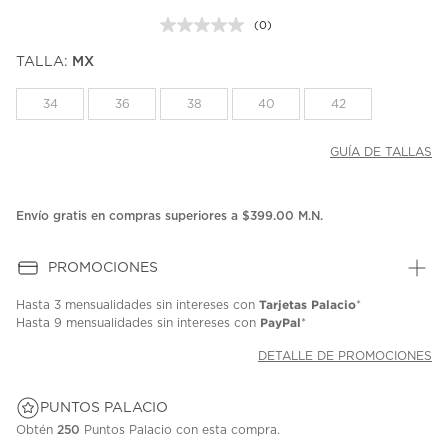
(0)
Sin
puntuación.
TALLA:
MX
Enlace
en
la
34
36
38
40
42
misma
página.
GUÍA DE TALLAS
Envío gratis en compras superiores a $399.00 M.N.
PROMOCIONES
Tarjetas Palacio
Hasta
3 mensualidades
sin intereses con
*
PayPal
Hasta
9 mensualidades
sin intereses con
*
DETALLE DE PROMOCIONES
PUNTOS PALACIO
Obtén
250
Puntos Palacio con esta compra.