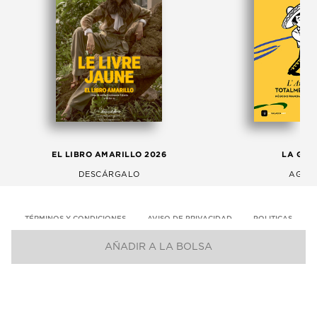
EL LIBRO AMARILLO 2026
LA GAC
DESCÁRGALO
AGOS
TÉRMINOS Y CONDICIONES
AVISO DE PRIVACIDAD
POLITICAS
AÑADIR A LA BOLSA