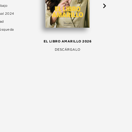
abajo
ual 2024
dad
Búsqueda
LA 
EL LIBRO AMARILLO 2026
AG
DESCÁRGALO