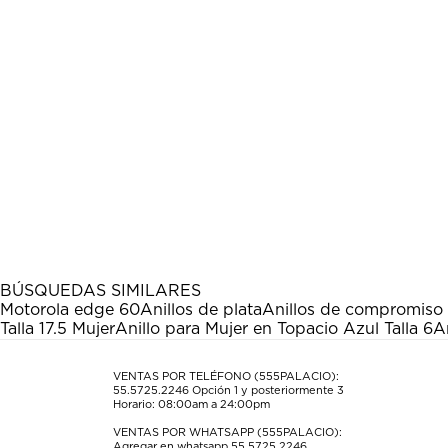
BÚSQUEDAS SIMILARES
Motorola edge 60
Anillos de plata
Anillos de compromiso 
Talla 17.5 Mujer
Anillo para Mujer en Topacio Azul Talla 6
An
VENTAS POR TELÉFONO (555PALACIO):
55.5725.2246
Opción 1 y posteriormente 3
Horario: 08:00am a 24:00pm
VENTAS POR WHATSAPP (555PALACIO):
Agregar en whatsapp 55.5725.2246