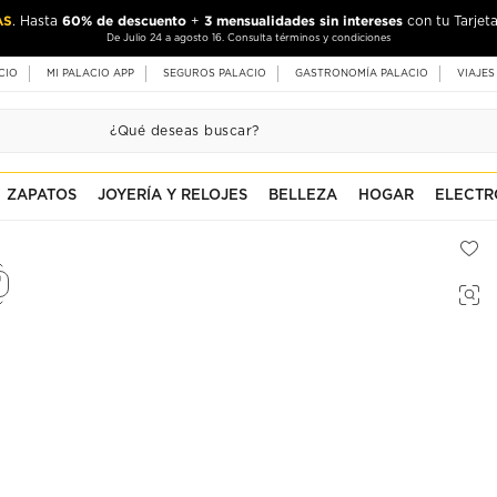
AS
60% de descuento
3 mensualidades sin intereses
. Hasta
+
con tu Tarjeta
De Julio 24 a agosto 16. Consulta términos y condiciones
CIO
MI PALACIO APP
SEGUROS PALACIO
GASTRONOMÍA PALACIO
VIAJES
ZAPATOS
JOYERÍA Y RELOJES
BELLEZA
HOGAR
ELECTR