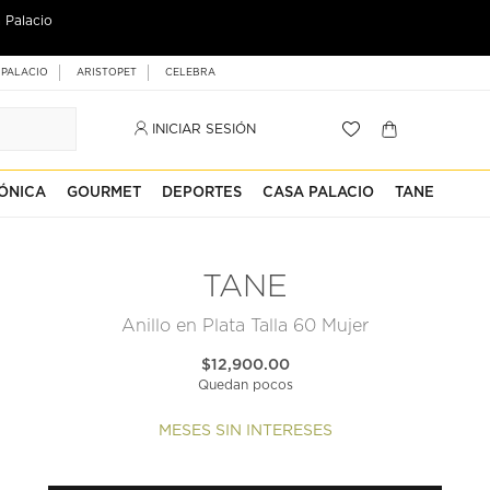
 Palacio
 PALACIO
ARISTOPET
CELEBRA
INICIAR SESIÓN
ÓNICA
GOURMET
DEPORTES
CASA PALACIO
TANE
TANE
Anillo en Plata Talla 60 Mujer
$12,900.00
Quedan pocos
MESES SIN INTERESES