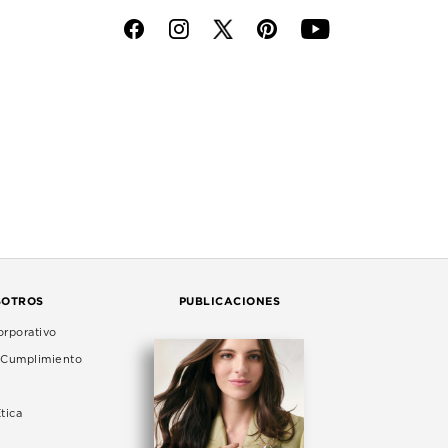
f
i
p
y
SOTROS
PUBLICACIONES
rporativo
e Cumplimiento
tica