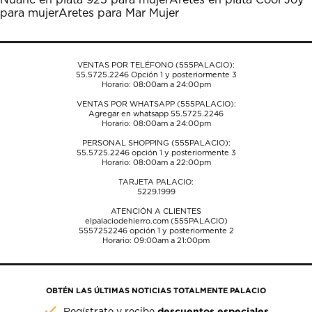
el
el
el
el
el
para mujer
Aretes para Mar Mujer
formulario
formulario
formulario
formulario
formulario
de
de
de
de
de
envío.
envío.
envío.
envío.
envío.
VENTAS POR TELÉFONO (555PALACIO):
55.5725.2246
Opción 1 y posteriormente 3
Horario: 08:00am a 24:00pm
VENTAS POR WHATSAPP (555PALACIO):
Agregar en whatsapp 55.5725.2246
Horario: 08:00am a 24:00pm
PERSONAL SHOPPING (555PALACIO):
55.5725.2246
opción 1 y posteriormente 3
Horario: 08:00am a 22:00pm
TARJETA PALACIO:
5229.1999
ATENCIÓN A CLIENTES
elpalaciodehierro.com (555PALACIO)
5557252246
opción 1 y posteriormente 2
Horario: 09:00am a 21:00pm
OBTÉN LAS ÚLTIMAS NOTICIAS TOTALMENTE PALACIO
descuentos especiales
Regístrate y recibe
.