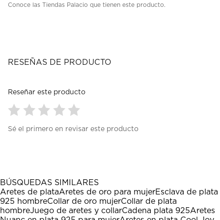
Conoce las Tiendas Palacio que tienen este producto.
RESEÑAS DE PRODUCTO
Reseñar este producto
Seleccionar
Seleccionar
Seleccionar
Seleccionar
Seleccionar
Sé el primero en revisar este producto
para
para
para
para
para
calificar
calificar
calificar
calificar
calificar
el
el
el
el
el
artículo
artículo
artículo
artículo
artículo
con
con
con
con
con
1
2
3
4
5
BÚSQUEDAS SIMILARES
estrella
estrellas.
estrellas.
estrellas.
estrellas.
Aretes de plata
Aretes de oro para mujer
Esclava de plata
Esta
Esta
Esta
Esta
Esta
925 hombre
Collar de oro mujer
Collar de plata
acción
acción
acción
acción
acción
hombre
Juego de aretes y collar
Cadena plata 925
Aretes
abrirá
abrirá
abrirá
abrirá
abrirá
Nuanc en plata 925 para mujer
Aretes en plata Cool Joy