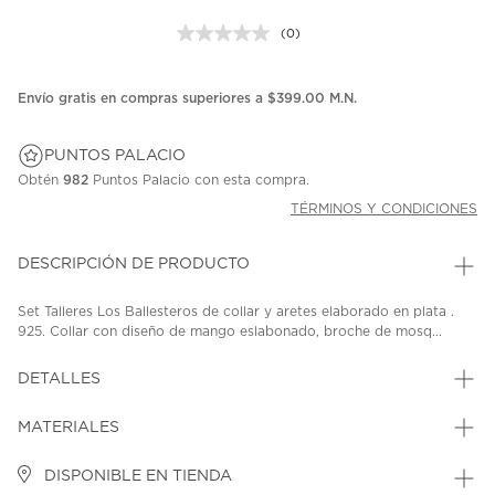
(0)
Sin
puntuación.
Enlace
en
Envío gratis en compras superiores a $399.00 M.N.
la
misma
página.
PUNTOS PALACIO
Obtén
982
Puntos Palacio con esta compra.
TÉRMINOS Y CONDICIONES
DESCRIPCIÓN DE PRODUCTO
Set Talleres Los Ballesteros de collar y aretes elaborado en plata .
925. Collar con diseño de mango eslabonado, broche de mosq...
DETALLES
MATERIALES
DISPONIBLE EN TIENDA