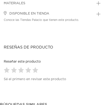
MATERIALES
DISPONIBLE EN TIENDA
Conoce las Tiendas Palacio que tienen este producto.
RESEÑAS DE PRODUCTO
Reseñar este producto
Seleccionar
Seleccionar
Seleccionar
Seleccionar
Seleccionar
Sé el primero en revisar este producto
para
para
para
para
para
calificar
calificar
calificar
calificar
calificar
el
el
el
el
el
artículo
artículo
artículo
artículo
artículo
con
con
con
con
con
1
2
3
4
5
BÚSQUEDAS SIMILARES