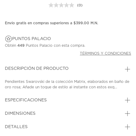
(0)
Sin
puntuación.
Enlace
en
Envío gratis en compras superiores a $399.00 M.N.
la
misma
página.
PUNTOS PALACIO
Obtén
449
Puntos Palacio con esta compra.
TÉRMINOS Y CONDICIONES
DESCRIPCIÓN DE PRODUCTO
Pendientes Swarovski de la colección Matrix, elaborados en baño de
oro rosa; Añade un toque de estilo al instante con estos exq...
ESPECIFICACIONES
DIMENSIONES
DETALLES