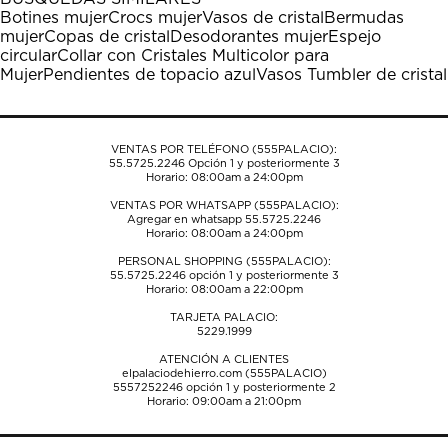
estrella
estrellas.
estrellas.
estrellas.
estrellas.
Botines mujer
Crocs mujer
Vasos de cristal
Bermudas
Esta
Esta
Esta
Esta
Esta
mujer
Copas de cristal
Desodorantes mujer
Espejo
acción
acción
acción
acción
acción
circular
Collar con Cristales Multicolor para
abrirá
abrirá
abrirá
abrirá
abrirá
Mujer
Pendientes de topacio azul
Vasos Tumbler de cristal
el
el
el
el
el
formulario
formulario
formulario
formulario
formulario
de
de
de
de
de
envío.
envío.
envío.
envío.
envío.
VENTAS POR TELÉFONO (555PALACIO):
55.5725.2246
Opción 1 y posteriormente 3
Horario: 08:00am a 24:00pm
VENTAS POR WHATSAPP (555PALACIO):
Agregar en whatsapp 55.5725.2246
Horario: 08:00am a 24:00pm
PERSONAL SHOPPING (555PALACIO):
55.5725.2246
opción 1 y posteriormente 3
Horario: 08:00am a 22:00pm
TARJETA PALACIO:
5229.1999
ATENCIÓN A CLIENTES
elpalaciodehierro.com (555PALACIO)
5557252246
opción 1 y posteriormente 2
Horario: 09:00am a 21:00pm