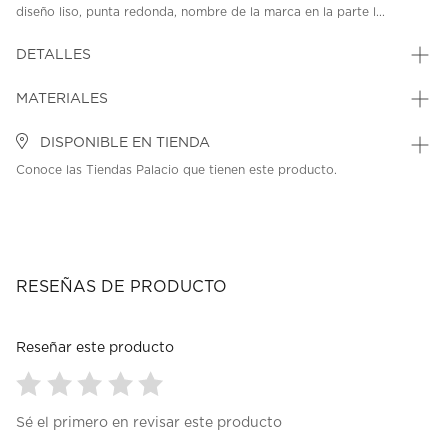
diseño liso, punta redonda, nombre de la marca en la parte l...
DETALLES
MATERIALES
DISPONIBLE EN TIENDA
Conoce las Tiendas Palacio que tienen este producto.
RESEÑAS DE PRODUCTO
Reseñar este producto
Seleccionar
Seleccionar
Seleccionar
Seleccionar
Seleccionar
Sé el primero en revisar este producto
para
para
para
para
para
calificar
calificar
calificar
calificar
calificar