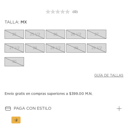
(0)
Sin
puntuación.
TALLA:
MX
Enlace
en
la
25
25 1/2
26
26 1/2
27
misma
página.
27 1/2
28
28 1/2
29
29 1/2
30
GUÍA DE TALLAS
Envío gratis en compras superiores a $399.00 M.N.
PAGA CON ESTILO