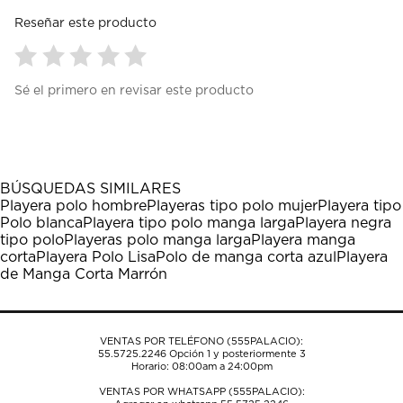
Reseñar este producto
Seleccionar
Seleccionar
Seleccionar
Seleccionar
Seleccionar
Sé el primero en revisar este producto
para
para
para
para
para
calificar
calificar
calificar
calificar
calificar
el
el
el
el
el
artículo
artículo
artículo
artículo
artículo
con
con
con
con
con
1
2
3
4
5
BÚSQUEDAS SIMILARES
estrella
estrellas.
estrellas.
estrellas.
estrellas.
Playera polo hombre
Playeras tipo polo mujer
Playera tipo
Esta
Esta
Esta
Esta
Esta
Polo blanca
Playera tipo polo manga larga
Playera negra
acción
acción
acción
acción
acción
tipo polo
Playeras polo manga larga
Playera manga
abrirá
abrirá
abrirá
abrirá
abrirá
corta
Playera Polo Lisa
Polo de manga corta azul
Playera
el
el
el
el
el
de Manga Corta Marrón
formulario
formulario
formulario
formulario
formulario
de
de
de
de
de
envío.
envío.
envío.
envío.
envío.
VENTAS POR TELÉFONO (555PALACIO):
55.5725.2246
Opción 1 y posteriormente 3
Horario: 08:00am a 24:00pm
VENTAS POR WHATSAPP (555PALACIO):