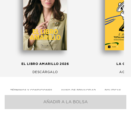
EL LIBRO AMARILLO 2026
LA GAC
DESCÁRGALO
AGOS
TÉRMINOS Y CONDICIONES
AVISO DE PRIVACIDAD
POLITICAS
AÑADIR A LA BOLSA