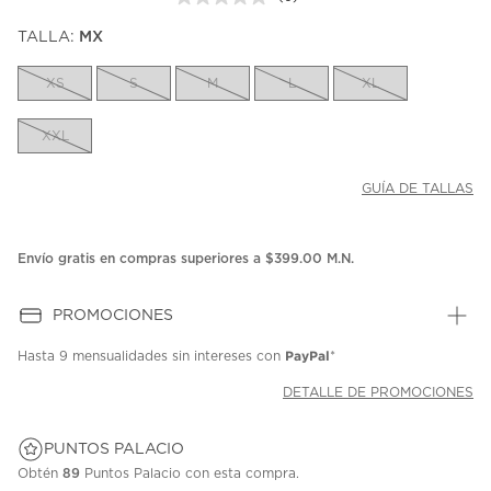
Sin
puntuación.
TALLA:
MX
Enlace
en
la
XS
S
M
L
XL
misma
página.
XXL
GUÍA DE TALLAS
Envío gratis en compras superiores a $399.00 M.N.
PROMOCIONES
PayPal
Hasta
9 mensualidades
sin intereses con
*
DETALLE DE PROMOCIONES
PUNTOS PALACIO
Obtén
89
Puntos Palacio con esta compra.