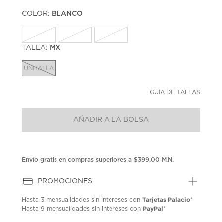
puntuación.
COLOR:
BLANCO
Enlace
en
la
misma
página.
TALLA:
MX
UNITALLA
GUÍA DE TALLAS
AÑADIR A LA BOLSA
Envío gratis en compras superiores a $399.00 M.N.
PROMOCIONES
Tarjetas Palacio
Hasta
3 mensualidades
sin intereses con
*
PayPal
Hasta
9 mensualidades
sin intereses con
*