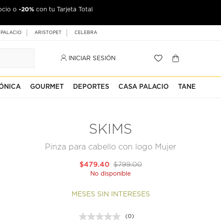
-20%
ocio o
con tu Tarjeta Total
 PALACIO
ARISTOPET
CELEBRA
INICIAR SESIÓN
ÓNICA
GOURMET
DEPORTES
CASA PALACIO
TANE
SKIMS
Pinza para cabello con logo Mujer
$479.40
$799.00
No disponible
MESES SIN INTERESES
(0)
Sin