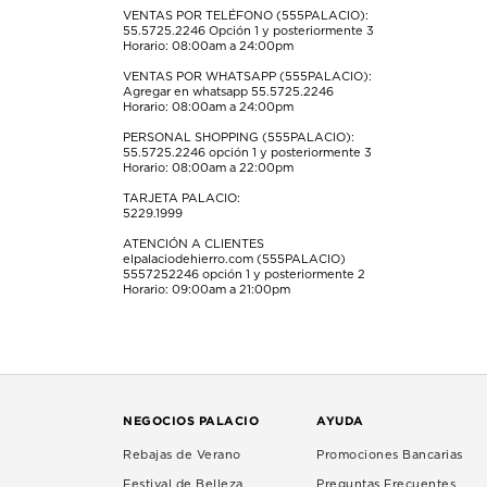
formulario
formulario
formulario
formulario
formulario
VENTAS POR TELÉFONO (555PALACIO):
55.5725.2246
Opción 1 y posteriormente 3
de
de
de
de
de
Horario: 08:00am a 24:00pm
envío.
envío.
envío.
envío.
envío.
VENTAS POR WHATSAPP (555PALACIO):
Agregar en whatsapp 55.5725.2246
Horario: 08:00am a 24:00pm
PERSONAL SHOPPING (555PALACIO):
55.5725.2246
opción 1 y posteriormente 3
Horario: 08:00am a 22:00pm
TARJETA PALACIO:
5229.1999
ATENCIÓN A CLIENTES
elpalaciodehierro.com (555PALACIO)
5557252246
opción 1 y posteriormente 2
Horario: 09:00am a 21:00pm
NEGOCIOS PALACIO
AYUDA
Rebajas de Verano
Promociones Bancarias
Festival de Belleza
Preguntas Frecuentes