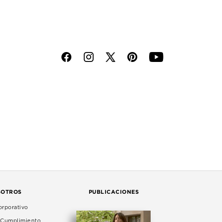
f
i
p
y
SOTROS
PUBLICACIONES
rporativo
e Cumplimiento