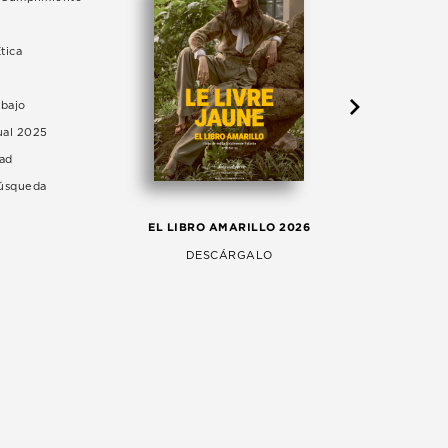
tica
abajo
ual 2025
dad
Búsqueda
LA 
EL LIBRO AMARILLO 2026
AG
DESCÁRGALO