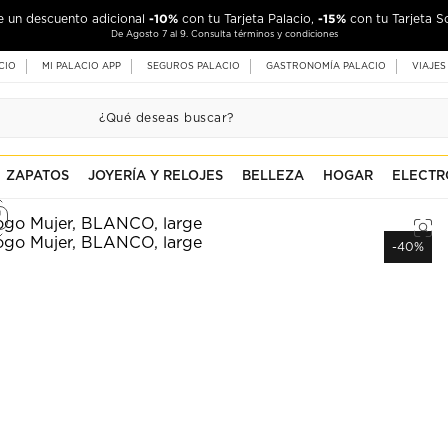
-10%
-15%
de un descuento adicional
con tu Tarjeta Palacio,
con tu Tarjeta S
De Agosto 7 al 9. Consulta términos y condiciones
CIO
MI PALACIO APP
SEGUROS PALACIO
GASTRONOMÍA PALACIO
VIAJES
ZAPATOS
JOYERÍA Y RELOJES
BELLEZA
HOGAR
ELECTR
-40%