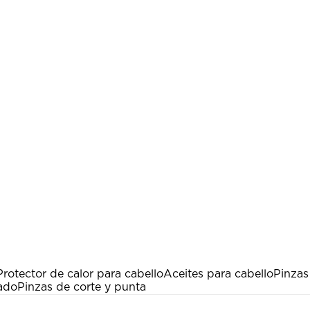
Protector de calor para cabello
Aceites para cabello
Pinzas
ado
Pinzas de corte y punta