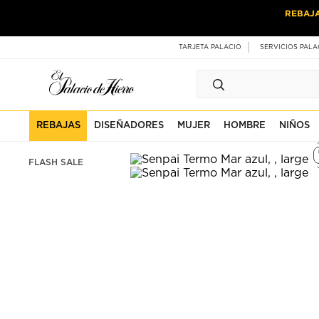
Ir
Ir
REBAJ
al
al
contenido
contenido
principal
de
TARJETA PALACIO
SERVICIOS PALA
pie
de
página
REBAJAS
DISEÑADORES
MUJER
HOMBRE
NIÑOS
FLASH SALE