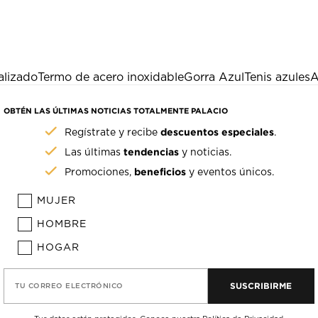
alizado
Termo de acero inoxidable
Gorra Azul
Tenis azules
A
OBTÉN LAS ÚLTIMAS NOTICIAS TOTALMENTE PALACIO
descuentos especiales
Regístrate y recibe
.
tendencias
Las últimas
y noticias.
beneficios
Promociones,
y eventos únicos.
MUJER
HOMBRE
HOGAR
SUSCRIBIRME
TU CORREO ELECTRÓNICO