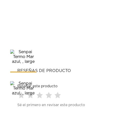
RESEÑAS DE PRODUCTO
Reseñar este producto
Seleccionar
Seleccionar
Seleccionar
Seleccionar
Seleccionar
Sé el primero en revisar este producto
para
para
para
para
para
calificar
calificar
calificar
calificar
calificar