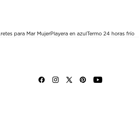
retes para Mar Mujer
Playera en azul
Termo 24 horas frío
f
i
p
y