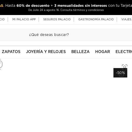
AS
60% de descuento
3 mensualidades sin intereses
. Hasta
+
con tu Tarjeta
De Julio 24 a agosto 16. Consulta términos y condiciones
CIO
MI PALACIO APP
SEGUROS PALACIO
GASTRONOMÍA PALACIO
VIAJES
ZAPATOS
JOYERÍA Y RELOJES
BELLEZA
HOGAR
ELECTR
-50%