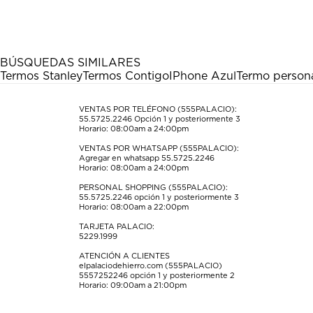
el
el
el
el
el
artículo
artículo
artículo
artículo
artículo
con
con
con
con
con
1
2
3
4
5
estrella
estrellas.
estrellas.
estrellas.
estrellas.
BÚSQUEDAS SIMILARES
Esta
Esta
Esta
Esta
Esta
Termos Stanley
Termos Contigo
IPhone Azul
Termo person
acción
acción
acción
acción
acción
abrirá
abrirá
abrirá
abrirá
abrirá
el
el
el
el
el
VENTAS POR TELÉFONO (555PALACIO):
55.5725.2246
Opción 1 y posteriormente 3
formulario
formulario
formulario
formulario
formulario
Horario: 08:00am a 24:00pm
de
de
de
de
de
envío.
envío.
envío.
envío.
envío.
VENTAS POR WHATSAPP (555PALACIO):
Agregar en whatsapp 55.5725.2246
Horario: 08:00am a 24:00pm
PERSONAL SHOPPING (555PALACIO):
55.5725.2246
opción 1 y posteriormente 3
Horario: 08:00am a 22:00pm
TARJETA PALACIO:
5229.1999
ATENCIÓN A CLIENTES
elpalaciodehierro.com (555PALACIO)
5557252246
opción 1 y posteriormente 2
Horario: 09:00am a 21:00pm