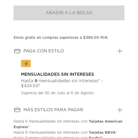
puntuación.
Enlace
AÑADIR A LA BOLSA
en
la
misma
página.
Envío gratis en compras superiores a $399.00 M.N.
PAGA CON ESTILO
MENSUALIDADES SIN INTERESES
9
Hasta
mensualidades sin intereses* -
$424.50*
Vigencia del 30 de Julio al 6 de Agosto
MÁS ESTILOS PARA PAGAR
Tarjetas American
Hasta
6 mensualidades
sin intereses con
Express
*
Tarjetas BBVA
Hasta
6 mensualidades
sin intereses con
*
PayPal
Hasta
9 mensualidades
sin intereses con
*