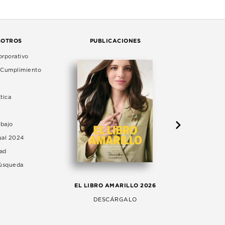
SOTROS
PUBLICACIONES
rporativo
e Cumplimiento
tica
abajo
ual 2024
dad
Búsqueda
LA 
EL LIBRO AMARILLO 2026
AG
DESCÁRGALO