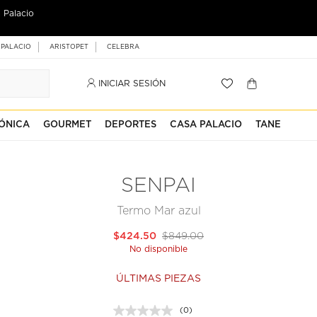
 Palacio
 PALACIO
ARISTOPET
CELEBRA
INICIAR SESIÓN
ÓNICA
GOURMET
DEPORTES
CASA PALACIO
TANE
SENPAI
Termo Mar azul
$424.50
$849.00
No disponible
ÚLTIMAS PIEZAS
(0)
Sin