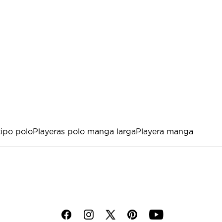
tipo polo
Playeras polo manga larga
Playera manga
f
i
p
y