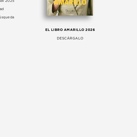
ual 2025
dad
Búsqueda
LA 
EL LIBRO AMARILLO 2026
AG
DESCÁRGALO