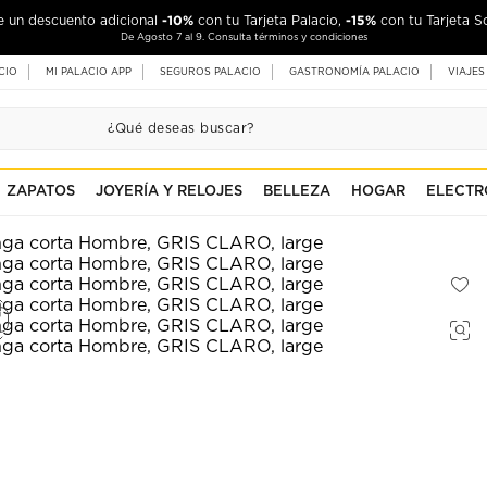
-10%
-15%
de un descuento adicional
con tu Tarjeta Palacio,
con tu Tarjeta S
De Agosto 7 al 9. Consulta términos y condiciones
CIO
MI PALACIO APP
SEGUROS PALACIO
GASTRONOMÍA PALACIO
VIAJES
ZAPATOS
JOYERÍA Y RELOJES
BELLEZA
HOGAR
ELECTR