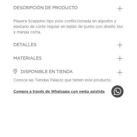
DESCRIPCIÓN DE PRODUCTO
Playera Scappino tipo polo confeccionada en algodón y
elastano de corte regular en tejido de punto con diseño liso
y manga corta.
SKU: 44655349
MODEL: PLAY001631-59
DETALLES
MATERIALES
DISPONIBLE EN TIENDA
Conoce las Tiendas Palacio que tienen este producto.
Compra a través de Whatsapp con venta asistida