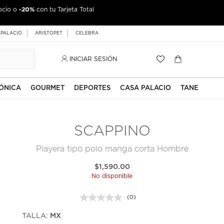
-20%
ocio o
con tu Tarjeta Total
 PALACIO
ARISTOPET
CELEBRA
INICIAR SESIÓN
ÓNICA
GOURMET
DEPORTES
CASA PALACIO
TANE
SCAPPINO
Playera tipo polo manga corta Hombre
$1,590.00
No disponible
(0)
Sin
puntuación.
TALLA:
MX
Enlace