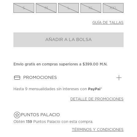
en
la
S
M
L
XL
XXL
misma
página.
GUÍA DE TALLAS
AÑADIR A LA BOLSA
Envío gratis en compras superiores a $399.00 M.N.
PROMOCIONES
PayPal
Hasta
9 mensualidades
sin intereses con
*
DETALLE DE PROMOCIONES
PUNTOS PALACIO
Obtén
159
Puntos Palacio con esta compra.
TÉRMINOS Y CONDICIONES