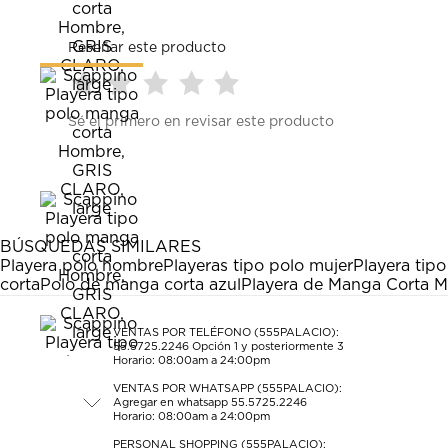
Reseñar este producto
Seleccionar
Seleccionar
Seleccionar
Seleccionar
Seleccionar
Sé el primero en revisar este producto
para
para
para
para
para
calificar
calificar
calificar
calificar
calificar
el
el
el
el
el
artículo
artículo
artículo
artículo
artículo
con
con
con
con
con
1
2
3
4
5
estrella
estrellas.
estrellas.
estrellas.
estrellas.
BÚSQUEDAS SIMILARES
Esta
Esta
Esta
Esta
Esta
Playera polo hombre
Playeras tipo polo mujer
Playera tipo
acción
acción
acción
acción
acción
corta
Polo de manga corta azul
Playera de Manga Corta M
abrirá
abrirá
abrirá
abrirá
abrirá
el
el
el
el
el
formulario
formulario
formulario
formulario
formulario
VENTAS POR TELÉFONO (555PALACIO):
55.5725.2246
Opción 1 y posteriormente 3
de
de
de
de
de
Horario: 08:00am a 24:00pm
envío.
envío.
envío.
envío.
envío.
VENTAS POR WHATSAPP (555PALACIO):
Agregar en whatsapp 55.5725.2246
Horario: 08:00am a 24:00pm
PERSONAL SHOPPING (555PALACIO):