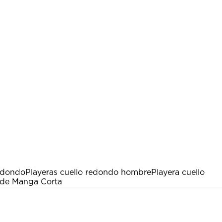
edondo
Playeras cuello redondo hombre
Playera cuello
l de Manga Corta