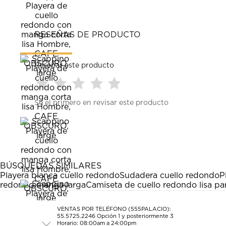
RESEÑAS DE PRODUCTO
Reseñar este producto
Seleccionar
Seleccionar
Seleccionar
Seleccionar
Seleccionar
Sé el primero en revisar este producto
para
para
para
para
para
calificar
calificar
calificar
calificar
calificar
el
el
el
el
el
artículo
artículo
artículo
artículo
artículo
con
con
con
con
con
1
2
3
4
5
estrella
estrellas.
estrellas.
estrellas.
estrellas.
BÚSQUEDAS SIMILARES
Esta
Esta
Esta
Esta
Esta
Playera blanca cuello redondo
Sudadera cuello redondo
P
acción
acción
acción
acción
acción
redondo manga larga
Camiseta de cuello redondo lisa p
abrirá
abrirá
abrirá
abrirá
abrirá
el
el
el
el
el
formulario
formulario
formulario
formulario
formulario
VENTAS POR TELÉFONO (555PALACIO):
55.5725.2246
Opción 1 y posteriormente 3
de
de
de
de
de
Horario: 08:00am a 24:00pm