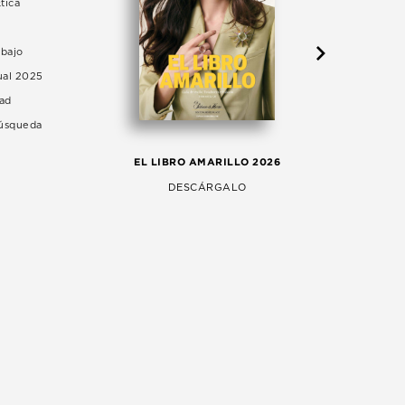
tica
abajo
ual 2025
dad
Búsqueda
LA 
EL LIBRO AMARILLO 2026
AG
DESCÁRGALO