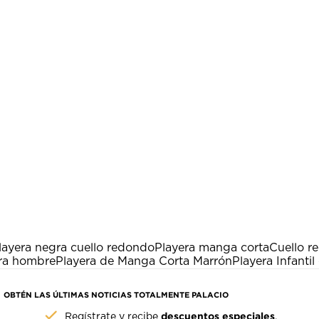
layera negra cuello redondo
Playera manga corta
Cuello r
ara hombre
Playera de Manga Corta Marrón
Playera Infanti
OBTÉN LAS ÚLTIMAS NOTICIAS TOTALMENTE PALACIO
descuentos especiales
Regístrate y recibe
.