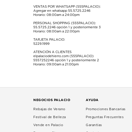
envío.
envío.
envío.
envío.
envío.
VENTAS POR WHATSAPP (555PALACIO):
Agregar en whatsapp 55.5725.2246
Horario: 08:00am a 24:00pm
PERSONAL SHOPPING (555PALACIO):
55.5725.2246
opción 1 y posteriormente 3
Horario: 08:00am a 22:00pm
TARJETA PALACIO:
5229.1999
ATENCIÓN A CLIENTES
elpalaciodehierro.com (555PALACIO)
5557252246
opción 1 y posteriormente 2
Horario: 09:00am a 21:00pm
NEGOCIOS PALACIO
AYUDA
Rebajas de Verano
Promociones Bancarias
Festival de Belleza
Preguntas Frecuentes
Vende en Palacio
Garantías