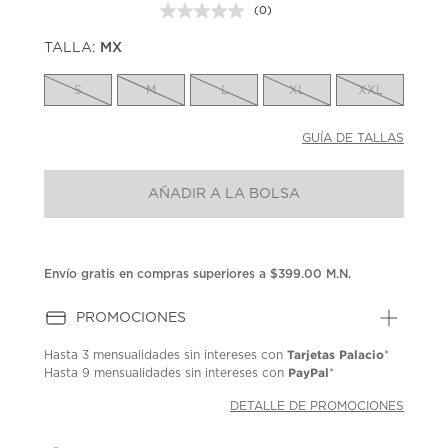
(0)
Sin
puntuación.
TALLA:
MX
Enlace
en
la
S
M
L
XL
XXL
misma
página.
GUÍA DE TALLAS
AÑADIR A LA BOLSA
Envío gratis en compras superiores a $399.00 M.N.
PROMOCIONES
Tarjetas Palacio
Hasta
3 mensualidades
sin intereses con
*
PayPal
Hasta
9 mensualidades
sin intereses con
*
DETALLE DE PROMOCIONES