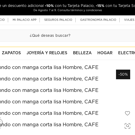
-10%
-15%
de un descuento adicional
con tu Tarjeta Palacio,
con tu Tarjeta S
De Agosto 7 al 9. Consulta términos y condiciones
CIO
MI PALACIO APP
SEGUROS PALACIO
GASTRONOMÍA PALACIO
VIAJES
ZAPATOS
JOYERÍA Y RELOJES
BELLEZA
HOGAR
ELECTR
-50%