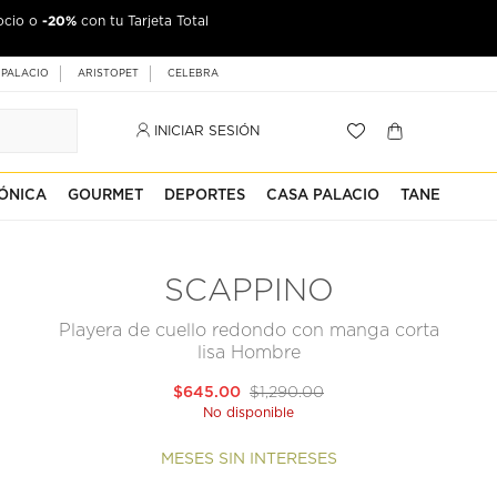
-20%
ocio o
con tu Tarjeta Total
 PALACIO
ARISTOPET
CELEBRA
INICIAR SESIÓN
ÓNICA
GOURMET
DEPORTES
CASA PALACIO
TANE
SCAPPINO
Playera de cuello redondo con manga corta
lisa Hombre
$645.00
$1,290.00
No disponible
MESES SIN INTERESES