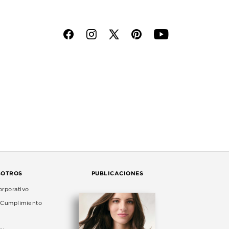
f
i
p
y
SOTROS
PUBLICACIONES
rporativo
e Cumplimiento