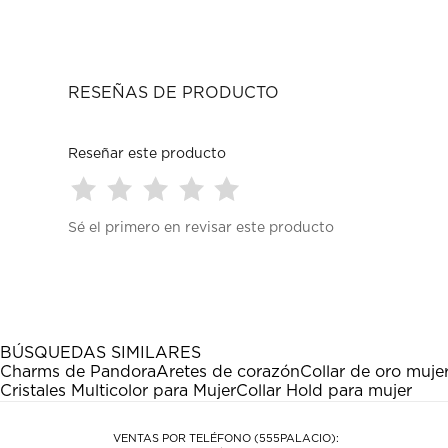
RESEÑAS DE PRODUCTO
Reseñar este producto
Seleccionar
Seleccionar
Seleccionar
Seleccionar
Seleccionar
Sé el primero en revisar este producto
para
para
para
para
para
calificar
calificar
calificar
calificar
calificar
el
el
el
el
el
artículo
artículo
artículo
artículo
artículo
con
con
con
con
con
1
2
3
4
5
estrella
estrellas.
estrellas.
estrellas.
estrellas.
BÚSQUEDAS SIMILARES
Esta
Esta
Esta
Esta
Esta
Charms de Pandora
Aretes de corazón
Collar de oro muje
acción
acción
acción
acción
acción
Cristales Multicolor para Mujer
Collar Hold para mujer
abrirá
abrirá
abrirá
abrirá
abrirá
el
el
el
el
el
formulario
formulario
formulario
formulario
formulario
VENTAS POR TELÉFONO (555PALACIO):