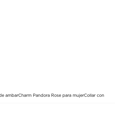
 de ambar
Charm Pandora Rose para mujer
Collar con