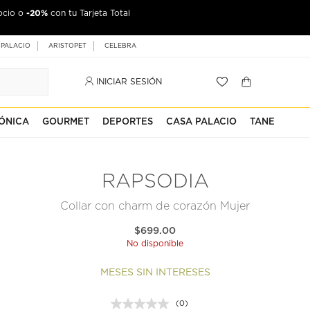
-20%
ocio o
con tu Tarjeta Total
 PALACIO
ARISTOPET
CELEBRA
INICIAR SESIÓN
ÓNICA
GOURMET
DEPORTES
CASA PALACIO
TANE
RAPSODIA
Collar con charm de corazón Mujer
$699.00
No disponible
MESES SIN INTERESES
(0)
Sin