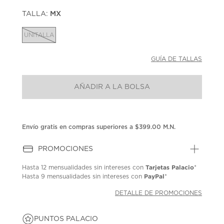
puntuación.
TALLA:
MX
Enlace
en
la
UNITALLA
misma
página.
GUÍA DE TALLAS
AÑADIR A LA BOLSA
Envío gratis en compras superiores a $399.00 M.N.
PROMOCIONES
Tarjetas Palacio
Hasta
12 mensualidades
sin intereses con
*
PayPal
Hasta
9 mensualidades
sin intereses con
*
DETALLE DE PROMOCIONES
PUNTOS PALACIO