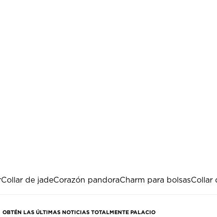
r
Collar de jade
Corazón pandora
Charm para bolsas
Collar
OBTÉN LAS ÚLTIMAS NOTICIAS TOTALMENTE PALACIO