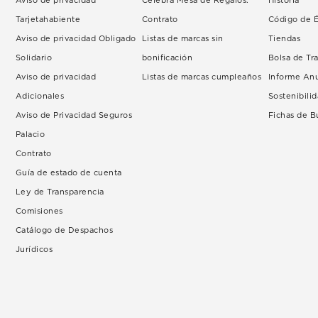
Aviso de privacidad
Celebra Mesa de Regalos.
Historia
Tarjetahabiente
Contrato
Código de É
Aviso de privacidad Obligado
Listas de marcas sin
Tiendas
Solidario
bonificación
Bolsa de Tr
Aviso de privacidad
Listas de marcas cumpleaños
Informe An
Adicionales
Sostenibili
Aviso de Privacidad Seguros
Fichas de 
Palacio
Contrato
Guía de estado de cuenta
Ley de Transparencia
Comisiones
Catálogo de Despachos
Jurídicos