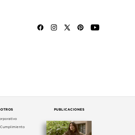
f
i
p
y
SOTROS
PUBLICACIONES
rporativo
e Cumplimiento