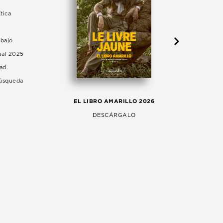
tica
abajo
ual 2025
dad
Búsqueda
LA 
EL LIBRO AMARILLO 2026
AG
DESCÁRGALO