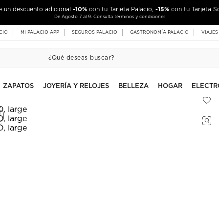
-10%
-15%
de un descuento adicional
con tu Tarjeta Palacio,
con tu Tarjeta S
De Agosto 7 al 9. Consulta términos y condiciones
CIO
MI PALACIO APP
SEGUROS PALACIO
GASTRONOMÍA PALACIO
VIAJES
ZAPATOS
JOYERÍA Y RELOJES
BELLEZA
HOGAR
ELECTR