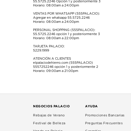
55.5725.2246
Opción 1 y posteriormente 3
de
de
de
de
de
Horario: 08:00am a 24:00pm
envío.
envío.
envío.
envío.
envío.
VENTAS POR WHATSAPP (555PALACIO):
Agregar en whatsapp 55.5725.2246
Horario: 08:00am a 24:00pm
PERSONAL SHOPPING (555PALACIO):
55.5725.2246
opción 1 y posteriormente 3
Horario: 08:00am a 22:00pm
TARJETA PALACIO:
5229.1999
ATENCIÓN A CLIENTES
elpalaciodehierro.com (555PALACIO)
5557252246
opción 1 y posteriormente 2
Horario: 09:00am a 21:00pm
NEGOCIOS PALACIO
AYUDA
Rebajas de Verano
Promociones Bancarias
Festival de Belleza
Preguntas Frecuentes