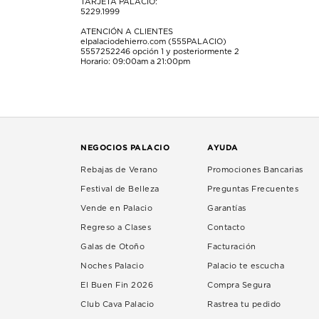
TARJETA PALACIO:
5229.1999
ATENCIÓN A CLIENTES
elpalaciodehierro.com (555PALACIO)
5557252246
opción 1 y posteriormente 2
Horario: 09:00am a 21:00pm
NEGOCIOS PALACIO
AYUDA
Rebajas de Verano
Promociones Bancarias
Festival de Belleza
Preguntas Frecuentes
Vende en Palacio
Garantías
Regreso a Clases
Contacto
Galas de Otoño
Facturación
Noches Palacio
Palacio te escucha
El Buen Fin 2026
Compra Segura
Club Cava Palacio
Rastrea tu pedido