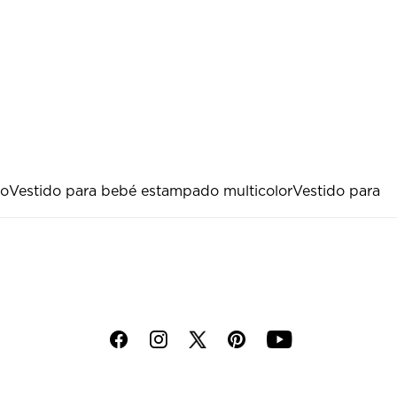
do
Vestido para bebé estampado multicolor
Vestido para
f
i
p
y