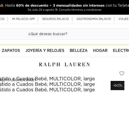
AS
60% de descuento
3 mensualidades sin intereses
. Hasta
+
con tu Tarjeta
De Julio 24 a agosto 16. Consulta términos y condiciones
CIO
MI PALACIO APP
SEGUROS PALACIO
GASTRONOMÍA PALACIO
VIAJES
ZAPATOS
JOYERÍA Y RELOJES
BELLEZA
HOGAR
ELECTR
ALPH LAUREN BABY
-60%