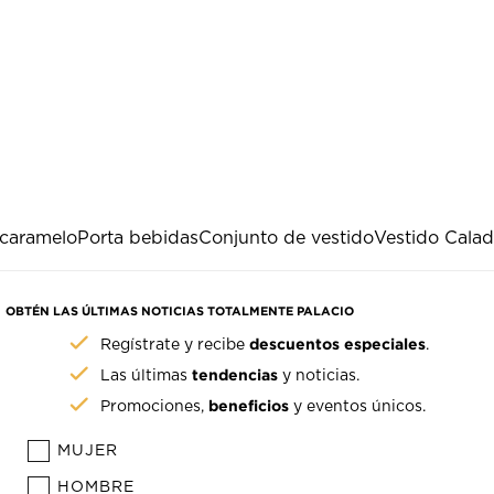
caramelo
Porta bebidas
Conjunto de vestido
Vestido Cala
OBTÉN LAS ÚLTIMAS NOTICIAS TOTALMENTE PALACIO
descuentos especiales
Regístrate y recibe
.
tendencias
Las últimas
y noticias.
beneficios
Promociones,
y eventos únicos.
MUJER
HOMBRE