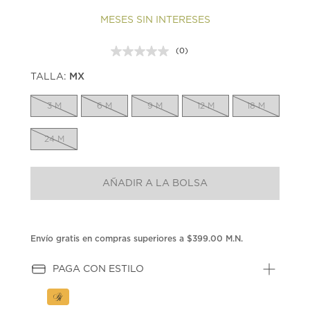
MESES SIN INTERESES
(0)
Sin
puntuación.
TALLA:
MX
Enlace
en
la
3 M
6 M
9 M
12 M
18 M
misma
página.
24 M
AÑADIR A LA BOLSA
Envío gratis en compras superiores a $399.00 M.N.
PAGA CON ESTILO