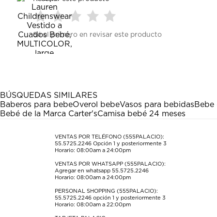
Seleccionar
Seleccionar
Seleccionar
Seleccionar
Seleccionar
Sé el primero en revisar este producto
para
para
para
para
para
calificar
calificar
calificar
calificar
calificar
el
el
el
el
el
artículo
artículo
artículo
artículo
artículo
con
con
con
con
con
1
2
3
4
5
estrella
estrellas.
estrellas.
estrellas.
estrellas.
BÚSQUEDAS SIMILARES
Esta
Esta
Esta
Esta
Esta
Baberos para bebe
Overol bebe
Vasos para bebidas
Bebe 
acción
acción
acción
acción
acción
Bebé de la Marca Carter's
Camisa bebé 24 meses
abrirá
abrirá
abrirá
abrirá
abrirá
el
el
el
el
el
formulario
formulario
formulario
formulario
formulario
VENTAS POR TELÉFONO (555PALACIO):
55.5725.2246
Opción 1 y posteriormente 3
de
de
de
de
de
Horario: 08:00am a 24:00pm
envío.
envío.
envío.
envío.
envío.
VENTAS POR WHATSAPP (555PALACIO):
Agregar en whatsapp 55.5725.2246
Horario: 08:00am a 24:00pm
PERSONAL SHOPPING (555PALACIO):
55.5725.2246
opción 1 y posteriormente 3
Horario: 08:00am a 22:00pm