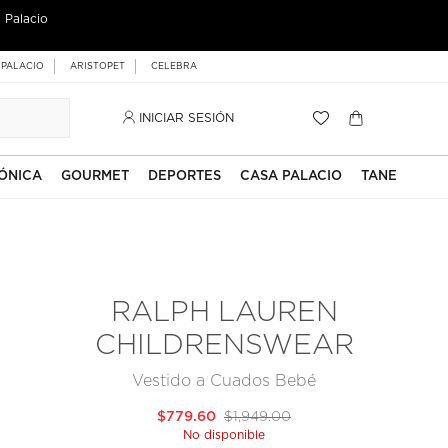
 Palacio
 PALACIO
ARISTOPET
CELEBRA
INICIAR SESIÓN
ÓNICA
GOURMET
DEPORTES
CASA PALACIO
TANE
RALPH LAUREN
CHILDRENSWEAR
Vestido a Cuados Bebé
$779.60
$1,949.00
No disponible