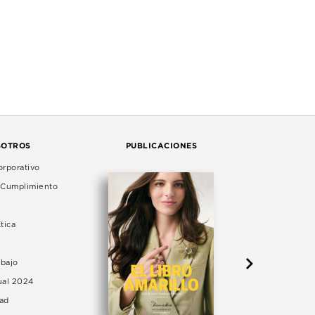
SOTROS
PUBLICACIONES
rporativo
e Cumplimiento
tica
abajo
ual 2024
dad